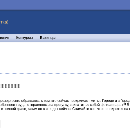
тка)
ления
Конкурсы
Бакинцы
Е
!!!!!!!!!!!
режде всего обращаюсь к тем, кто сейчас продолжает жить в Городе и в Городке
собенного труда, отправляясь на прогулку, захватить с собой фотоаппарат!!!
ь в полной красе, каким он выглядит сейчас. Снимайте все, что попадается на г