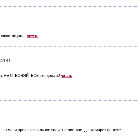
новостокцам!...
читать
елит
луба, НЕ СТЕСНЯЙТЕСЬ это делать!
читать
о, на меня произвел сильное впечатление, кое-где аж мороз по коже.