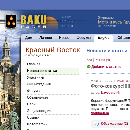
Баку:
Журналы
Мстя и кусь (шу
07 авг.
© Leshinski
11:03
Дом
Личное
Новое
Форумы
Объяв
Клубы
Красный Восток
Новости и статьи
сообщество
|
Все
Разное (4)
Главная
Добавить статью
Новости и статьи
Участники
МАЙ 7, 2007 |
РАЗНО
Дни Рождения
Фото-конкурс!!!!!!!!
Форумы
aвтор:
Navygator ®
Объявления
Дорогие форумчане!!! П
Пари
для кого не составит о
когда-то. Пора показат
Энциклопедия
полностью
Cсылки
Обсуждение (2)
Фотографии