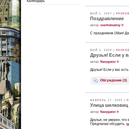
Календарь
МАЙ 1, 2007 |
РАЗНО
Поздравление
aвтор:
sverhidealniy ®
С праздником 1Мая! Да 
МАЙ 3, 2005 |
РАЗНО
Друзья! Если у 
aвтор:
Navygator ®
Друзья! Если у вас ес
Обсуждение (3)
ФЕВРАЛЬ 17, 2005 |
Р
Улица шелковиц
aвтор:
Navygator ®
Друзья, не уверен, что
Предлагаю обсудить.
ч