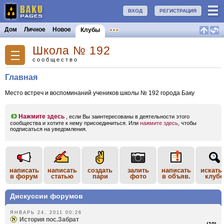
ВХОД
РЕГИСТРАЦИЯ
Дом
Личное
Новое
Клубы
Школа № 192
сообщество
Главная
Место встреч и воспоминаний учеников школы № 192 города Баку
Нажмите здесь
, если Вы заинтересованы в деятельности этого
сообщества и хотите к нему присоединиться. Или
нажмите здесь
, чтобы
подписаться на уведомления.
написать
написать
создать
залить
написать
искать
в форум
статью
пари
фото
в объяв.
клубе
Дискуссии форумов
ЯНВАРЬ 24, 2011 00:26
История пос.Забрат