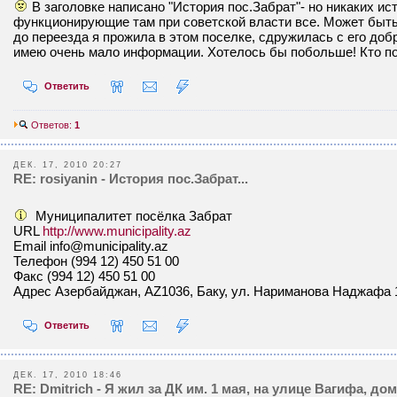
В заголовке написано "История пос.Забрат"- но никаких и
функционирующие там при советской власти все. Может быть 
до переезда я прожила в этом поселке, сдружилась с его до
имею очень мало информации. Хотелось бы побольше! Кто п
Ответить
Ответов:
1
ДЕК. 17, 2010 20:27
RE: rosiyanin - История пос.Забрат...
Муниципалитет посёлка Забрат
URL
http://www.municipality.az
Email info@municipality.az
Телефон (994 12) 450 51 00
Факс (994 12) 450 51 00
Адрес Азербайджан, AZ1036, Баку, ул. Нариманова Наджафа 
Ответить
ДЕК. 17, 2010 18:46
RE: Dmitrich - Я жил за ДК им. 1 мая, на улице Вагифа, дом 5