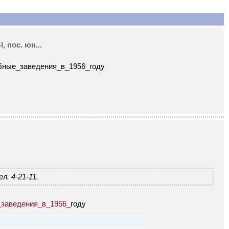
 пос. юн...
ебные_заведения_в_1956_году
л. 4-21-11.
е_заведения_в_1956
_году