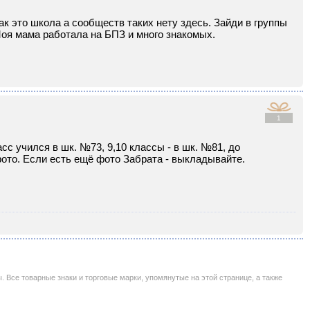
к это школа а сообществ таких нету здесь. Зайди в группы
оя мама работала на БПЗ и много знакомых.
1
асс учился в шк. №73, 9,10 классы - в шк. №81, до
фото. Если есть ещё фото Забрата - выкладывайте.
се товарные знаки и торговые марки, упомянутые на этой странице, а также