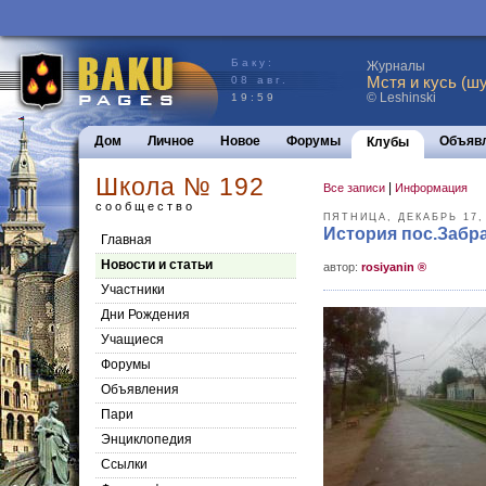
Баку:
Журналы
Мстя и кусь (шу
08 авг.
© Leshinski
19:59
Дом
Личное
Новое
Форумы
Объяв
Клубы
Школа № 192
|
Все записи
Информация
сообщество
ПЯТНИЦА, ДЕКАБРЬ 17,
История пос.Забр
Главная
Новости и статьи
aвтор:
rosiyanin ®
Участники
Дни Рождения
Учащиеся
Форумы
Объявления
Пари
Энциклопедия
Cсылки