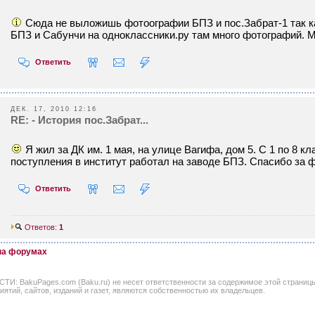
Сюда не выложишь фотоографии БПЗ и пос.Забрат-1 так ка
БПЗ и Сабунчи на одноклассники.ру там много фотографий. М
Ответить
ДЕК. 17, 2010 12:16
RE: - История пос.Забрат...
Я жил за ДК им. 1 мая, на улице Вагифа, дом 5. С 1 по 8 кл
поступления в институт работал на заводе БПЗ. Спасибо за 
Ответить
Ответов:
1
 на форумах
BakuPages.com (Baku.ru) не несет ответственности за содержимое этой страницы. В
иятий, сайтов, изданий и газет, являются собственностью их владельцев.