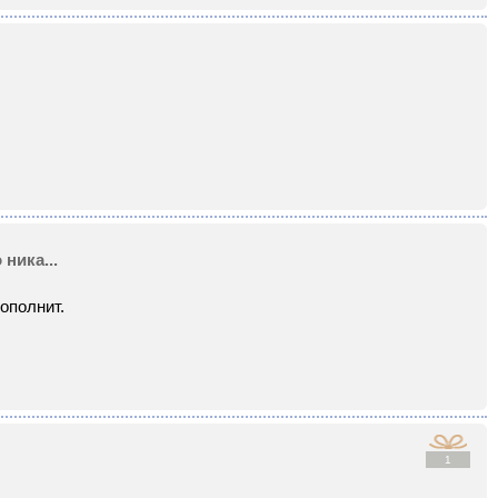
 ника...
дополнит.
1