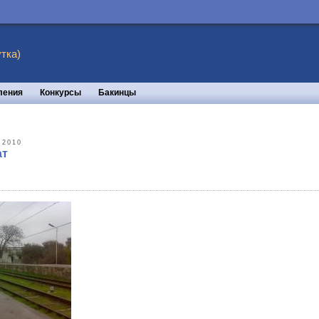
тка)
ления
Конкурсы
Бакинцы
 2010
ат