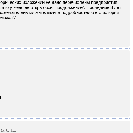
сторических изложений не дано,перечислены предприятия
это у меня не открылось "продолжение". Последние 8 лет
брожелательными жителями, а подробностей о его истории
оможет?
1.
. С 1...