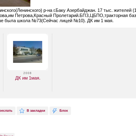
нского(Ленинского) р-на г.Баку Азербайджан.
17 тыс. жителей 
ова,им Петрова,Красный Пролетарий.БПЗ,ЦБПО,тракторная баз
е была школа №73(Сейчас лицей №10). ДК им 1 мая.
2008
ДК им 1мая.
реслать
В закладки
Блок