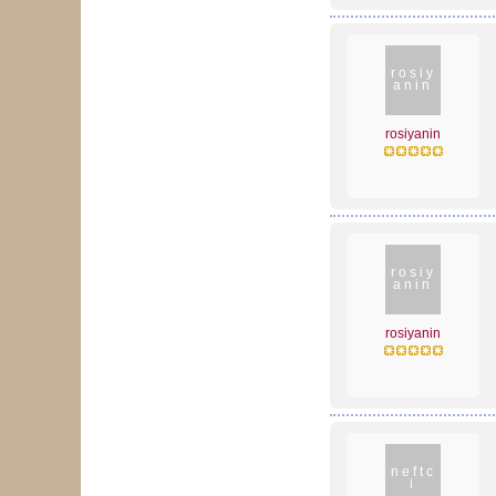
rosiy
anin
rosiyanin
rosiy
anin
rosiyanin
neftc
i