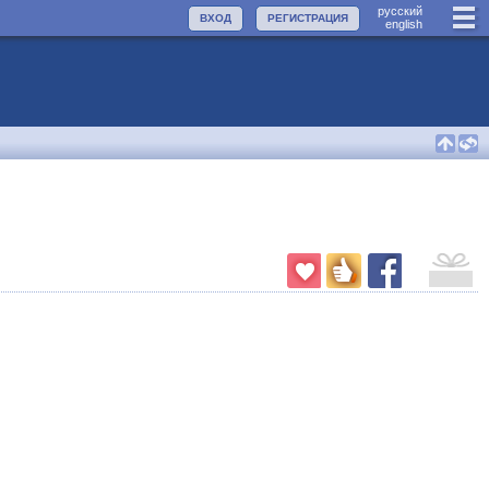
руccкий
ВХОД
РЕГИСТРАЦИЯ
english