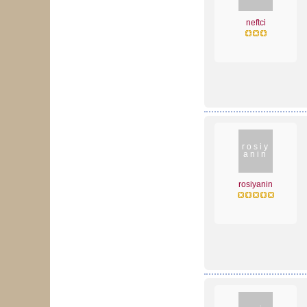
neftci
rosiy
anin
rosiyanin