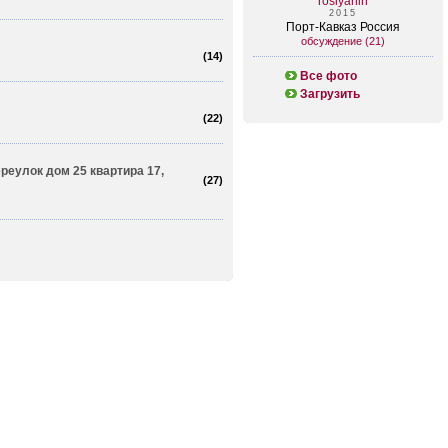
rosiyanin
2015
Порт-Кавказ Россия
обсуждение (21)
(
14
)
Все фото
Загрузить
(
22
)
реулок дом 25 квартира 17,
(
27
)