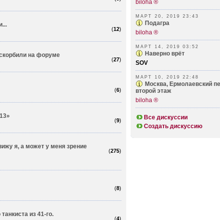
biloha ®
МАРТ 20, 2019 23:43
Подагрa
...
(
12
)
biloha ®
МАРТ 14, 2019 03:52
Наверно врёт
оскорбили на форуме
(
27
)
SOV
МАРТ 10, 2019 22:48
Москва, Ермолаевский пе
(
6
)
второй этаж
biloha ®
13»
Все дискуссии
(
9
)
Создать дискуссию
вижу я, а может у меня зрение
(
275
)
(
8
)
танкиста из 41-го.
(
4
)