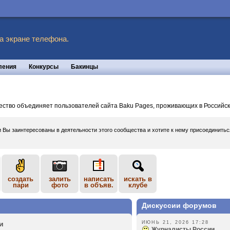
а экране телефона.
ления
Конкурсы
Бакинцы
ество объединяет пользователей сайта Baku Pages, проживающих в Российс
и Вы заинтересованы в деятельности этого сообщества и хотите к нему присоединить
создать
залить
написать
искать в
пари
фото
в объяв.
клубе
Дискуссии форумов
и
ИЮНЬ 21, 2026 17:28
Журналисты России