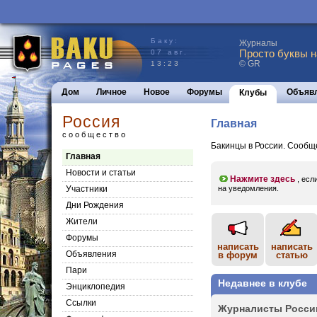
Баку:
Журналы
Просто буквы н
07 авг.
© GR
13:23
Дом
Личное
Новое
Форумы
Объяв
Клубы
Россия
Главная
сообщество
Бакинцы в России. Сообщ
Главная
Новости и статьи
Нажмите здесь
, есл
Участники
на уведомления.
Дни Рождения
Жители
Форумы
написать
написать
Объявления
в форум
статью
Пари
Недавнее в клубе
Энциклопедия
Cсылки
Журна­листы Росси