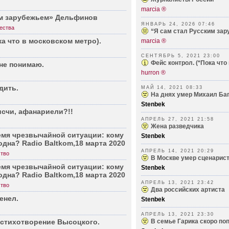
marcia ®
им заруб­ежьем» Дельфинов
ЯНВАРЬ 24, 2026 07:46
ества
“Я сам стал Русским за
а что в моско­вском метро).
marcia ®
СЕНТЯБРЬ 5, 2021 23:00
Фейс контрол. (*Пока что
 не понимаю.
hurron ®
дить.
МАЙ 14, 2021 08:33
На днях умер Михаил Ба
Stenbek
исчи, афана­риели?!!
АПРЕЛЬ 27, 2021 21:58
Жена разведчика
емя чрезв­ычайной ситуации: кому
Stenbek
одна? Radio Baltk­om,18 марта 2020
АПРЕЛЬ 14, 2021 20:29
тво
В Москве умер сценарист
емя чрезв­ычайной ситуации: кому
Stenbek
одна? Radio Baltk­om,18 марта 2020
АПРЕЛЬ 13, 2021 23:42
тво
Два российских артиста
енел.
Stenbek
АПРЕЛЬ 13, 2021 23:30
стиxо­творение Высоц­кого.
В семье Гарика скоро по