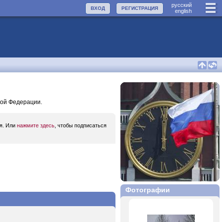
руccкий
ВХОД
РЕГИСТРАЦИЯ
english
кой Федерации.
ся. Или
нажмите здесь
, чтобы подписаться
Фотографии