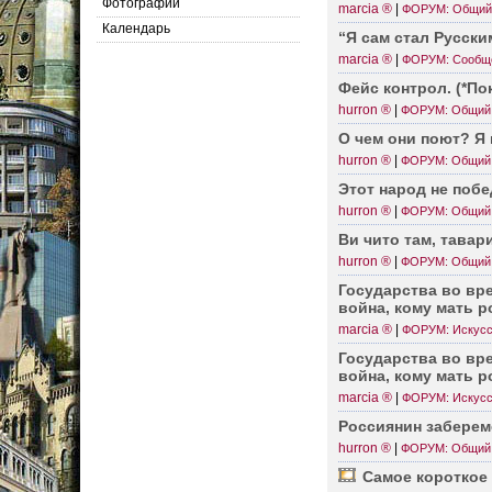
Фотографии
marcia ®
|
ФОРУМ: Общий
Календарь
“Я сам стал Русск
marcia ®
|
ФОРУМ: Сообщ
Фейс контрол. (*Пок
hurron ®
|
ФОРУМ: Общий
О чем они поют? Я
hurron ®
|
ФОРУМ: Общий
Этот народ не побе
hurron ®
|
ФОРУМ: Общий
Ви чито там, тавар­
hurron ®
|
ФОРУМ: Общий
Госуд­арства во вр
война, кому мать р
marcia ®
|
ФОРУМ: Искусс
Госуд­арства во вр
война, кому мать р
marcia ®
|
ФОРУМ: Искусс
Россиянин забер­ем
hurron ®
|
ФОРУМ: Общий
Самое короткое 