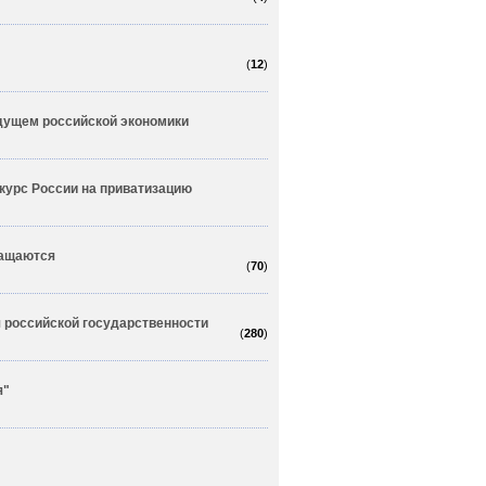
(
12
)
удущем российской экономики
курс России на приватизацию
ащаются
(
70
)
 российской государственности
(
280
)
я"