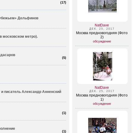
(
17
)
рубежьем» Дельфинов
NatDave
ДЕК. 25, 2017
Москва предновогодняя (Фото
 в московском метро).
2)
обсуждение
гдасаров
(
5
)
NatDave
 и писатель Александр Анненский
ДЕК. 25, 2017
Москва предновогодняя (Фото
1)
обсуждение
(
1
)
полнение
(
1
)