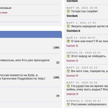
Stenbek
секомые
МАРТ 28, 2021 18:36
Татарстан скорбит
ствия
Stenbek
МАРТ 1, 2021 17:33
Умерла народная артист
Steinbeck
МАЙ 31, 2020 08:07
О чем они поют? Я не по
hurron ®
(
160
)
АПРЕЛЬ 26, 2020 02:57
Этот народ не победить.
уникальна, или Это уже проходили
hurron ®
(
2
)
МАРТ 23, 2020 01:13
Ви чито там, таварисчи, 
оссии появятся на Кубе, в
hurron ®
(
165
)
 Аргентине Подробности: http:/
МАРТ 21, 2020 02:52
Государства во время чр
война, кому мать родна? Rad
marcia ®
(
4
)
ФЕВРАЛЬ 6, 2020 02:47
Россиянин забеременел.