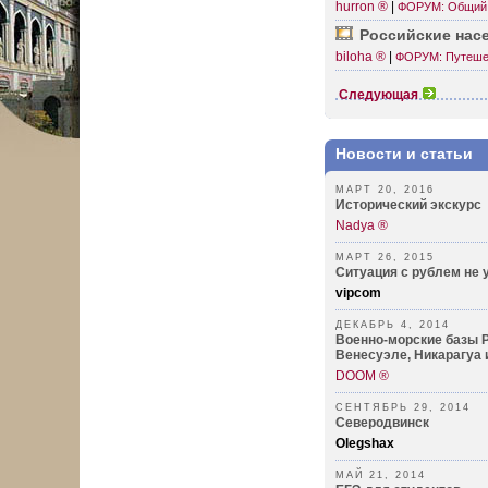
hurron ®
|
ФОРУМ: Общий
Росси­йские на
biloha ®
|
ФОРУМ: Путеше
Следующая
Новости и статьи
МАРТ 20, 2016
Исторический экскурс
Nadya ®
МАРТ 26, 2015
Ситуация с рублем не 
vipcom
ДЕКАБРЬ 4, 2014
Военно-морские базы Р
Венесуэле, Никарагуа и
DOOM ®
СЕНТЯБРЬ 29, 2014
Северодвинск
Olegshax
МАЙ 21, 2014