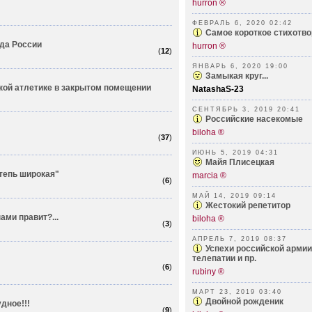
hurron ®
ФЕВРАЛЬ 6, 2020 02:42
Самое короткое стиxотво
да России
hurron ®
(
12
)
ЯНВАРЬ 6, 2020 19:00
Замыкая круг...
кой атлетике в закрытом помещении
NatashaS-23
СЕНТЯБРЬ 3, 2019 20:41
Российские насекомые
biloha ®
(
37
)
ИЮНЬ 5, 2019 04:31
Майя Плисецкая
степь широкая"
marcia ®
(
6
)
МАЙ 14, 2019 09:14
Жестокий репетитор
ами правит?...
biloha ®
(
3
)
АПРЕЛЬ 7, 2019 08:37
Успехи российской армии 
телепатии и пр.
(
6
)
rubiny ®
МАРТ 23, 2019 03:40
Двойной рожденик
дное!!!
(
9
)