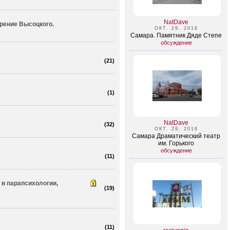
NatDave
рение Высоцкого.
ОКТ. 29, 2016
Самара. Памятник Дяде Степе
обсуждение
(
21
)
(
1
)
NatDave
(
32
)
ОКТ. 29, 2016
Самара Драматический театр
им. Горького
обсуждение
(
11
)
в парапси­хологии,
(
19
)
(
11
)