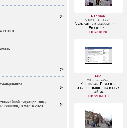
(
1
)
NatDave
СЕНТ. 1, 2017
Музыканты в старом городе.
Евпатория.
ка РСФСР
обсуждение
нимаю.
(
9
)
serg
АВГ. 1, 2017
Краснодар. Помогите
афанариели?!!
(
5
)
распространить на ваших
сайтах
обсуждение (1)
езвычайной ситуации: кому
(
4
)
io Baltkom,18 марта 2020