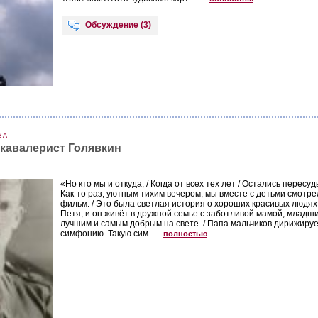
Обсуждение (3)
ЗА
кавалерист Голявкин
«Но кто мы и откуда, / Когда от всех тех лет / Остались пересуды
Как-то раз, уютным тихим вечером, мы вместе с детьми смотр
фильм. / Это была светлая история о хороших красивых людях,
Петя, и он живёт в дружной семье с заботливой мамой, младш
лучшим и самым добрым на свете. / Папа мальчиков дирижируе
симфонию. Такую сим......
полностью