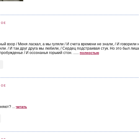
НОЕ
ый взор / Меня ласкал, а мы гуляли / И счета времени не знали, / И говорил
дили. / И так друг друга мы любили, / Сердец подстраивая стук. Но это был лиш
пробужденье / И осознанья горький стон. ......
полностью
НОЕ
няют? ...
читать