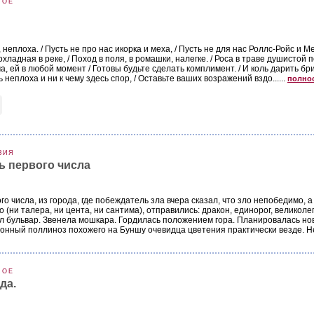
НОЕ
 неплоха. / Пусть не про нас икорка и меха, / Пусть не для нас Роллс-Ройс и Ме
охладная в реке, / Поход в поля, в ромашки, налегке. / Роса в траве душистой
а, ей в любой момент / Готовы будьте сделать комплимент. / И коль дарить бриль
неплоха и ни к чему здесь спор, / Оставьте ваших возражений вздо......
полно
ЗИЯ
ь первого числа
го числа, из города, где побеждатель зла вчера сказал, что зло непобедимо, 
го (ни талера, ни цента, ни сантима), отправились: дракон, единорог, велико
л бульвар. Звенела мошкара. Гордилась положением гора. Планировалась но
онный поллиноз похожего на Буншу очевидца цветения практически везде. Не.
НОЕ
да.