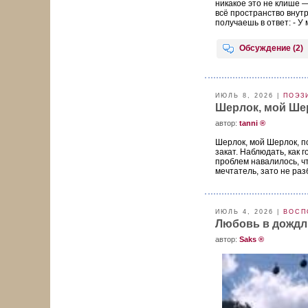
никакое это не клише —
всё пространство внутр
получаешь в ответ: - У м
Обсуждение (2)
ИЮЛЬ 8, 2026 |
ПОЭЗ
Шерлок, мой Ше
aвтор:
tanni ®
Шерлок, мой Шерлок, по
закат. Наблюдать, как 
проблем навалилось, ч
мечтатель, зато не разб
ИЮЛЬ 4, 2026 |
ВОСП
Любовь в дождл
aвтор:
Saks ®