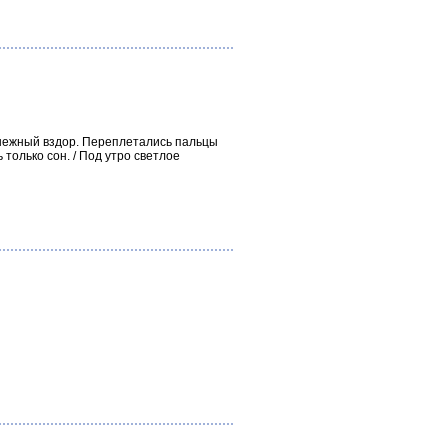
и нежный вздор. Переплетались пальцы
ь только сон. / Под утро светлое