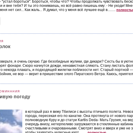
 "устал бороться". Бороться, чтобы что? Чтобы продолжать чувствовать беск
и и вне тебя? И ты это понимаешь, но всё равно пишешь ему: - Не уходи! Мне н
еня нет сил... Как жаль... Я думал, что у меня всё лучшее ещё в.........
полность
ИЯ
рлок
верьте, я очень скучаю. Где безобидные жулики, где дикари? Сесть бы в уютн
горят фонари. Скоро начнутся дожди, ненавистная слякоть. Стану листать фо
то некогда плакать, и подходящей жилетки поблизости нет. Старый портной —
ойник, не вор — верит в пришествие злого Пиратского Ветра. Каюсь, приятель, 
ОМИНАНИЯ
ивую погоду
в который раз я вижу Тбилиси с высоты птичьего полета. Нево
города, пересекая его по канатке. Она протянута от нового па
полноводную Куру и до статуи Kartlis Deda- Мать Грузия, на 
очередь внизу, нетерпеливо загружаются в стеклянные кабинки
счастливыми и очарованными. Смотрят вниз и вверх и уже не 
чтобы захватить чудесные карт.........
полностью