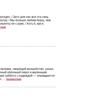
рседес, / Зато для нас вся эта синь
 поутру. / Мы больше любим борщ, чем
янты не с руки, / Хоть б, как я,
стью
а человек, творящий волшебство, узнал,
лепный яблочный пирог и маленькая
вая суббота с надеждой — оправдается
.....
полностью