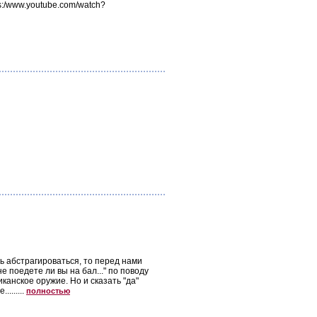
s:/www.youtube.com/watch?
ень абстрагироваться, то перед нами
 поедете ли вы на бал..." по поводу
канское оружие. Но и сказать "да"
.......
полностью