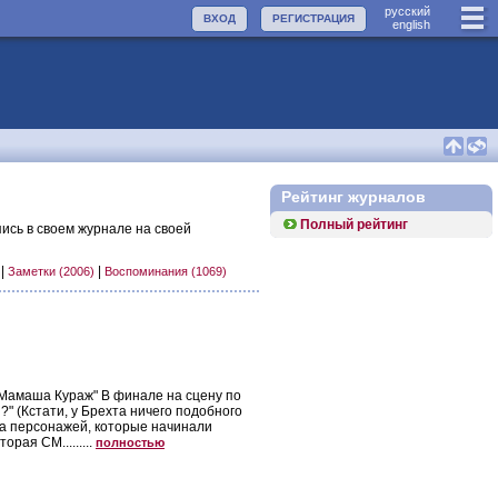
руccкий
ВХОД
РЕГИСТРАЦИЯ
english
Рейтинг журналов
Полный рейтинг
ись в своем журнале на своей
|
|
)
Заметки (2006)
Воспоминания (1069)
"Мамаша Кураж" В финале на сцену по
?" (Кстати, у Брехта ничего подобного
лпа персонажей, которые начинали
рая СМ.........
полностью