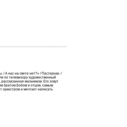
, / А нас на свете нет?» / Пастернак. /
ели по телевизору художественный
 рассказанная мальчиком. Его зовут
им братом Бобом и отцом, самым
т оркестром и мечтает написать