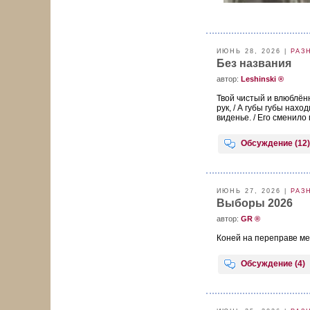
ИЮНЬ 28, 2026 |
РАЗ
Без названия
aвтор:
Leshinski ®
Твой чистый и влюблённ
рук, / А губы губы нахо
виденье. / Его сменило 
Обсуждение (12)
ИЮНЬ 27, 2026 |
РАЗ
Выборы 2026
aвтор:
GR ®
Коней на переправе ме
Обсуждение (4)