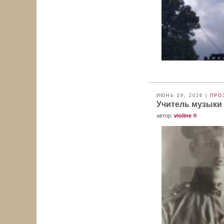
ИЮНЬ 29, 2026 |
ПРО
Учитель музыки 
aвтор:
violine ®