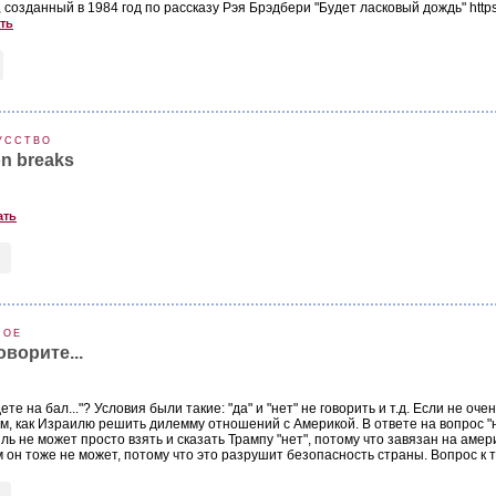
созданный в 1984 год по рассказу Рэя Брэдбери "Будет ласковый дождь" http
ть
УССТВО
n breaks
ать
НОЕ
оворите...
те на бал..."? Условия были такие: "да" и "нет" не говорить и т.д. Если не оч
м, как Израилю решить дилемму отношений с Америкой. В ответе на вопрос "не
ль не может просто взять и сказать Трампу "нет", потому что завязан на амери
он тоже не может, потому что это разрушит безопасность страны. Вопрос к те..