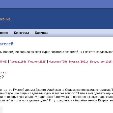
жение.
ления
Конкурсы
Бакинцы
ателей
ы последние записи из всех журналов пользователей. Вы можете создать зап
|
|
|
|
|
25403)
Проза (1165)
Поэзия (2628)
Новости (725)
Музыка (1021)
Искусство (1016
ЕТКИ
то?
 в театре Русской драмы Джанет Алибековна Селимова поставила спектакль 
ействующие лица и задавали один и тот же вопрос: "А что я мог сделать один
роиня говорит, что и одна управиться) В результате на сцене оказывалась то
ать " а что я мог сделать один". И тут раздавался барабан немой Катрин, кото