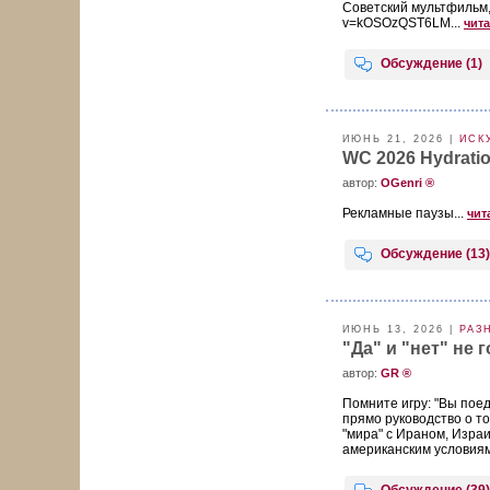
Советский мультфильм, 
v=kOSOzQST6LM...
чита
Обсуждение (1)
ИЮНЬ 21, 2026 |
ИСК
WC 2026 Hydratio
aвтор:
OGenri ®
Рекламные паузы...
чит
Обсуждение (13)
ИЮНЬ 13, 2026 |
РАЗ
"Да" и "нет" не г
aвтор:
GR ®
Помните игру: "Вы поеде
прямо руководство о то
"мира" с Ираном, Израи
американским условиям 