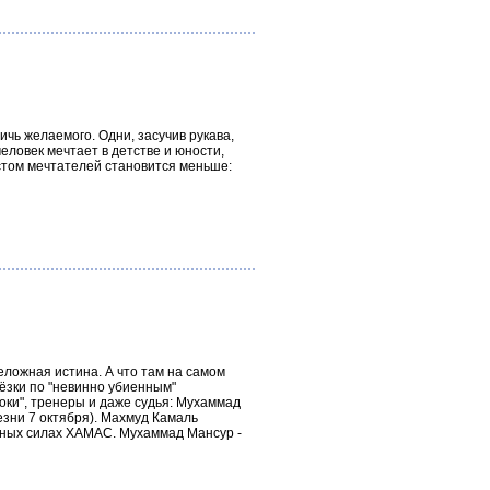
ичь желаемого. Одни, засучив рукава,
еловек мечтает в детстве и юности,
астом мечтателей становится меньше:
ложная истина. А что там на самом
слёзки по "невинно убиенным"
оки", тренеры и даже судья: Мухаммад
езни 7 октября). Махмуд Камаль
шных силах ХАМАС. Мухаммад Мансур -