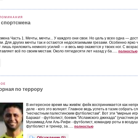
ПОМИНАНИЯ
о спортсмена
мена Часть 1. Мечты, мечты... У каждого они свои. Но цель у всех одна — дост
ли. Для других мечты так и остаются недосягаемыми грезами. Особенно ярко ч
ит лишь приложить немного усилий — и весь мир окажется у твоих ног. С возр
авляет всё по своим местам. Около пятидесяти лет назад у ба......
полностью
НОЕ
орная по террору
В интересное время мы живём: фейк воспринимается как непре
деле - кого это волнует. Главное ведь успеть в тазик собрать 
"несчастным палестинским футболистам". Вот эти "мирные игр
Баракат - футболист, боевик "Исламского джихада" (участник р
Мухаммад Али Аль-Рифи - футболист, командир роты в возду
футболист и тренер, за......
полностью
Обсуждение (5)