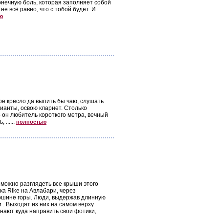
онечную боль, которая заполняет собой
е всё равно, что с тобой будет. И
ю
ое кресло да выпить бы чаю, слушать
лианты, освою кларнет. Столько
 он любитель короткого метра, вечный
......
полностью
зможно разглядеть все крыши этого
рка Rike на Авлабари, через
вершине горы. Люди, выдержав длинную
 . Выходят из них на самом верху
знают куда направить свои фотики,