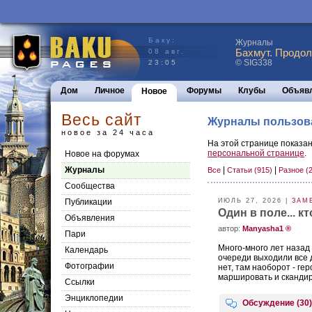
Баку:
Журналы
Бахмут. Продол
08 авг.
© SIG338
23:05
Дом
Личное
Форумы
Клубы
Объяв
Новое
Весь сайт
Журналы пользов
новое за 24 часа
На этой странице показан
персональной странице
.
Новое на форумах
Журналы
|
|
Все
Статьи (915)
Разное (
Сообщества
Публикации
ИЮЛЬ 27, 2026 |
ЗАМ
Один в поле... к
Объявления
aвтор:
Manyasha1 ®
Пари
Много-много лет назад
Календарь
очереди выходили все д
Фотографии
нет, там наоборот - ге
маршировать и скандиров
Ссылки
Энциклопедии
Обсуждение (30)