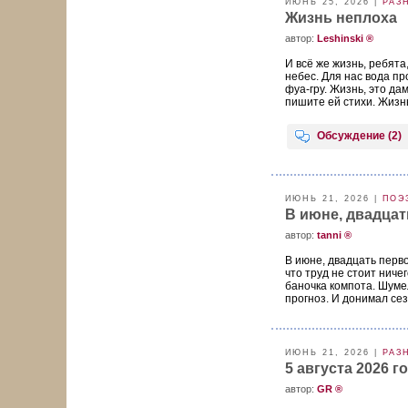
ИЮНЬ 25, 2026 |
РАЗ
Жизнь неплоха
aвтор:
Leshinski ®
И всё же жизнь, ребята,
небес. Для нас вода пр
фуа-гру. Жизнь, это дам
пишите ей стихи. Жизнь 
Обсуждение (2)
ИЮНЬ 21, 2026 |
ПОЭ
В июне, двадцат
aвтор:
tanni ®
В июне, двадцать перво
что труд не стоит ниче
баночка компота. Шуме
прогноз. И донимал сез
ИЮНЬ 21, 2026 |
РАЗ
5 августа 2026 го
aвтор:
GR ®