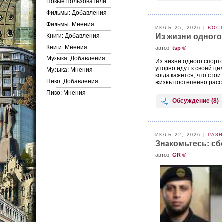
Новые пользователи
Фильмы: Добавления
Фильмы: Мнения
ИЮЛЬ 25, 2026 |
ВОС
Книги: Добавления
Из жизни одног
Книги: Мнения
aвтор:
tsp ®
Музыка: Добавления
Из жизни одного спортс
упорно идут к своей це
Музыка: Мнения
когда кажется, что сто
Пиво: Добавления
жизнь постепенно расст
Пиво: Мнения
Обсуждение (8)
ИЮЛЬ 22, 2026 |
РАЗ
Знакомьтесь: сб
aвтор:
GR ®