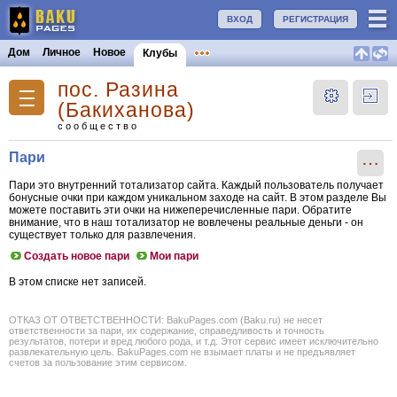
ВХОД
РЕГИСТРАЦИЯ
Дом
Личное
Новое
Клубы
пос. Разина
(Бакиханова)
сообщество
Пари
⋯
Пари это внутренний тотализатор сайта. Каждый пользователь получает
бонусные очки при каждом уникальном заходе на сайт. В этом разделе Вы
можете поставить эти очки на нижеперечисленные пари. Обратите
внимание, что в наш тотализатор не вовлечены реальные деньги - он
существует только для развлечения.
Создать новое пари
Мои пари
В этом списке нет записей.
ОТКАЗ ОТ ОТВЕТСТВЕННОСТИ: BakuPages.com (Baku.ru) не несет
ответственности за пари, их содержание, справедливость и точность
результатов, потери и вред любого рода, и т.д. Этот сервис имеет исключительно
развлекательную цель. BakuPages.com не взымает платы и не предъявляет
счетов за пользование этим сервисом.