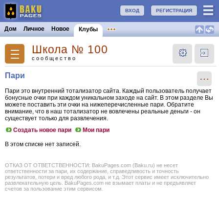
ВХОД
РЕГИСТРАЦИЯ
Дом
Личное
Новое
Клубы
Школа № 100
сообщество
Пари
⋯
Пари это внутренний тотализатор сайта. Каждый пользователь получает
бонусные очки при каждом уникальном заходе на сайт. В этом разделе Вы
можете поставить эти очки на нижеперечисленные пари. Обратите
внимание, что в наш тотализатор не вовлечены реальные деньги - он
существует только для развлечения.
Создать новое пари
Мои пари
В этом списке нет записей.
ОТКАЗ ОТ ОТВЕТСТВЕННОСТИ: BakuPages.com (Baku.ru) не несет
ответственности за пари, их содержание, справедливость и точность
результатов, потери и вред любого рода, и т.д. Этот сервис имеет исключительно
развлекательную цель. BakuPages.com не взымает платы и не предъявляет
счетов за пользование этим сервисом.