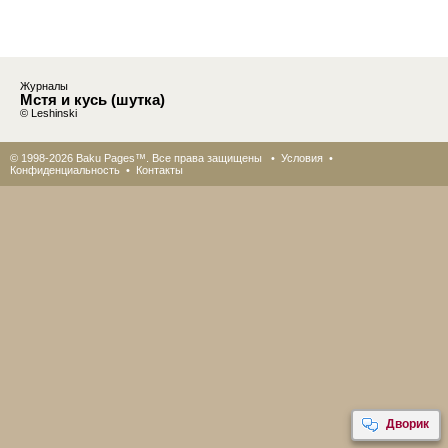
Журналы
Мстя и кусь (шутка)
© Leshinski
© 1998-2026 Baku Pages™. Все права защищены •
Условия
•
Конфиденциальность
•
Контакты
Дворик