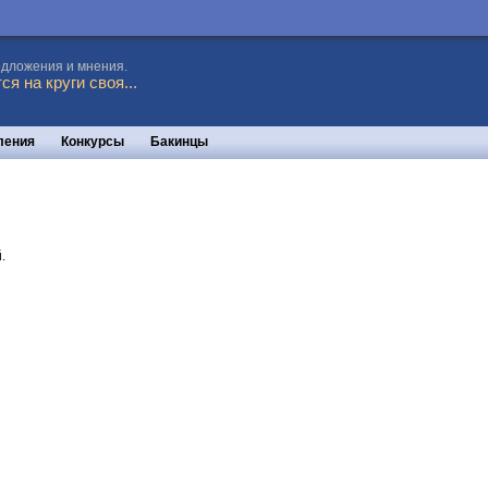
едложения и мнения.
я на круги своя...
ления
Конкурсы
Бакинцы
.