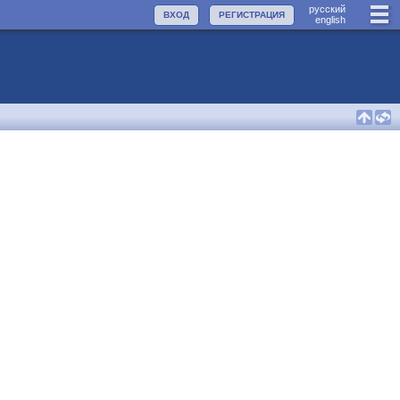
руccкий
ВХОД
РЕГИСТРАЦИЯ
english