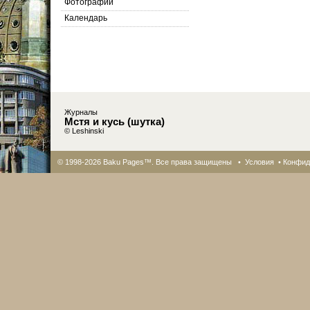
Фотографии
Календарь
Журналы
Мстя и кусь (шутка)
© Leshinski
© 1998-2026 Baku Pages™. Все права защищены •
Условия
•
Конфид