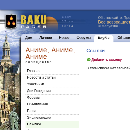
Баку:
Об этом сайте. Пр
Всё возвращаетс
07 авг.
© Manyasha1
13:14
Дом
Личное
Новое
Форумы
Объяв
Клубы
Аниме, Аниме,
Ссылки
Аниме
Добавить ссылку
сообщество
В этом списке нет записей
Главная
Новости и статьи
Участники
Дни Рождения
Форумы
Объявления
Пари
Энциклопедия
Cсылки