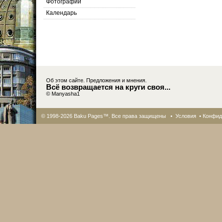
Фотографии
Календарь
Об этом сайте. Предложения и мнения.
Всё возвращается на круги своя...
© Manyasha1
© 1998-2026 Baku Pages™. Все права защищены •
Условия
•
Конфид