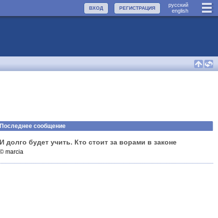
руccкий
ВХОД
РЕГИСТРАЦИЯ
english
Последнее сообщение
И долго будет учить. Кто стоит за ворами в законе
© marcia