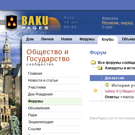
Баку:
Журналы
Религия, наука,
08 авг.
© ozor
05:32
Дом
Личное
Новое
Форумы
Объяв
Клубы
Общество и
Форум
Государство
Все форумы сообщ
сообщество
Анекдоты и ист
Главная
Дискуссия
Новости и статьи
История учи
Участники
rubiny ®
|
Общест
Дни Рождения
Ответы:
• marcia
Форумы
Объявления
Пари
BakuPages.com is not responsib
Энциклопедия
Cсылки