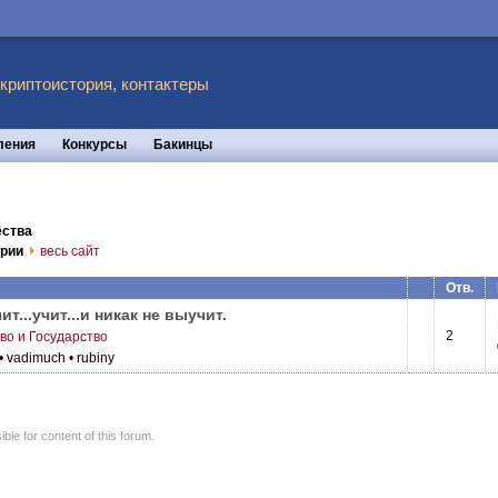
 криптоистория, контактеры
ления
Конкурсы
Бакинцы
ества
ории
весь сайт
Отв.
т...­учит...и никак не выучит.
2
во и Государство
• vadimuch
• rubiny
le for content of this forum.