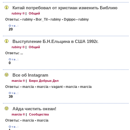
Китай потребовал от христиан изменить Библию
rubiny ®
|
Общий
Ответы:
• rubiny
• Bor_Til
• rubiny
• Dgippo
• rubiny
Отв.:
20
Выступление Б.Н.Ельцина в США 1992г.
rubiny ®
|
Общий
Ответы:
...
Отв.:
0
Все об Instagram
marcia ®
|
Бюро Добрых Дел
Ответы:
• marcia
• marcia
• vagant
• marcia
• marcia
Отв.:
39
Айда чистить океан!
marcia ®
|
Сообщества
Ответы:
• marcia
• marcia
Отв.: