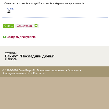
Ответы:
• marcia
• mig-43
• marcia
• Agranovsky
• marcia
Отв.:
13
Стр. 1
Следующая
Создать дискуссию
Журналы
Бахмут. "Последний дюйм"
© SIG338
© 1998-2026 Baku Pages™. Все права защищены •
Условия
•
Конфиденциальность
•
Контакты