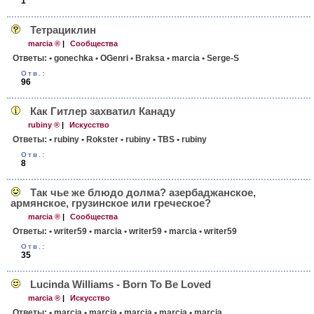
1
Тетрациклин
marcia ®
|
Сообщества
Ответы:
• gonechka
• OGenri
• Braksa
• marcia
• Serge-S
Отв.:
96
Как Гитлер захватил Канаду
rubiny ®
|
Искусство
Ответы:
• rubiny
• Rokster
• rubiny
• TBS
• rubiny
Отв.:
8
Так чье же блюдо долма? азербад­жанское,
армянское, грузинское или греческое?
marcia ®
|
Сообщества
Ответы:
• writer59
• marcia
• writer59
• marcia
• writer59
Отв.:
35
Lucinda Williams - Born To Be Loved
marcia ®
|
Искусство
Ответы:
• marcia
• marcia
• marcia
• marcia
• marcia