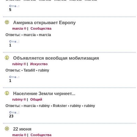
Отв.:
5
Америка открывает Европу
marcia ®
|
Сообщества
Ответы:
• marcia
• marcia
Отв.:
1
Объявляется всеобщая мобилизация
rubiny ®
|
Искусство
Ответы:
• Tata60
• rubiny
Отв.:
1
Население Земли чернеет...
rubiny ®
|
Общий
Ответы:
• marcia
• rubiny
• Rokster
• rubiny
• rubiny
Отв.:
23
22 июня
marcia ®
|
Сообщества