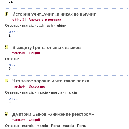
24
История учит...­учит...и никак не выучит.
rubiny ®
|
Анекдоты и истории
Ответы:
• marcia
• vadimuch
• rubiny
Отв.:
2
В защиту Греты от злых языков
marcia ®
|
Общий
Ответы:
...
Отв.:
0
Что такое хорошо и что такое плохо
marcia ®
|
Искусство
Ответы:
• marcia
• marcia
• marcia
• marcia
Отв.:
3
Дмитрий Быков «Унижение реестром»
marcia ®
|
Общий
Ответы:
• marcia
• marcia
• Portu
• marcia
• Portu