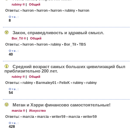
rubiny ®
|
Общий
Ответы:
• hurron
• hurron
• hurron
• rubiny
• hurron
Отв.:
8
Закон, справед­ливость и здравый смысл.
Bor_Til ®
|
Общий
Ответы:
• hurron
• hurron
• rubiny
• Bor_Til
• TBS
Отв.:
40
Средний возраст самых больших цивилизаций был
приблиз­ительно 200 лет.
rubiny ®
|
Общий
Ответы:
• rubiny
• Barmaley01
• FelixK
• rubiny
• rubiny
Отв.:
54
Меган и Хэрри финансово самосто­ятельные!
marcia ®
|
Искусство
Ответы:
• marcia
• marcia
• writer59
• marcia
• writer59
Отв.:
428