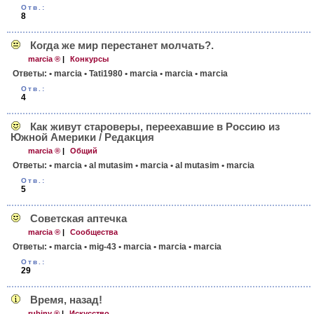
Отв.:
8
Когда же мир перестанет молчать?.
marcia ®
|
Конкурсы
Ответы:
• marcia
• Tati1980
• marcia
• marcia
• marcia
Отв.:
4
Как живут староверы, переехавшие в Россию из
Южной Америки / Редакция
marcia ®
|
Общий
Ответы:
• marcia
• al mutasim
• marcia
• al mutasim
• marcia
Отв.:
5
Советская аптечка
marcia ®
|
Сообщества
Ответы:
• marcia
• mig-43
• marcia
• marcia
• marcia
Отв.:
29
Время, назад!
rubiny ®
|
Искусство