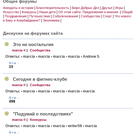
Общие форумы
|
|
|
|
|
Анекдоты и истории
Благотворительность
Бюро Добрых Дел
Друзья
Игры
|
|
|
|
Искусство
Конкурсы
Наши дети
Об этом сайте. Предложения и мнения.
Общий
|
|
|
|
|
|
Поздравления
Путешествия
Соболезнования
Сообщества
Спорт
Что нового
|
|
в Баку и Азербайджане?
Экономика
Дискусии на форумах сайта
Это не ностальгия
marcia ®
|
Сообщества
Ответы:
• marcia
• marcia
• marcia
• marcia
• Andrew S
Отв.:
10
Сегодня в фитнес-клубе
marcia ®
|
Сообщества
Ответы:
• marcia
• marcia
• marcia
• marcia
• marcia
Отв.:
498
"Подумай о последствиях"
marcia ®
|
Конкурсы
Ответы:
• marcia
• marcia
• marcia
• writer59
• marcia
Отв.: