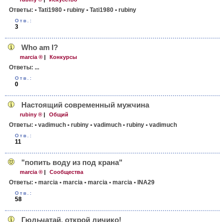
Ответы:
• Tati1980
• rubiny
• Tati1980
• rubiny
Отв.:
3
Who am I?
marcia ®
|
Конкурсы
Ответы:
...
Отв.:
0
Настоящий современный мужчина
rubiny ®
|
Общий
Ответы:
• vadimuch
• rubiny
• vadimuch
• rubiny
• vadimuch
Отв.:
11
"попить воду из под крана"
marcia ®
|
Сообщества
Ответы:
• marcia
• marcia
• marcia
• marcia
• INA29
Отв.:
58
Гюльчатай, открой личико!