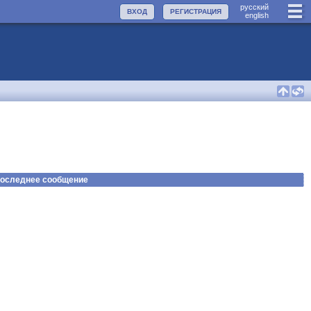
руccкий
ВХОД
РЕГИСТРАЦИЯ
english
оследнее сообщение