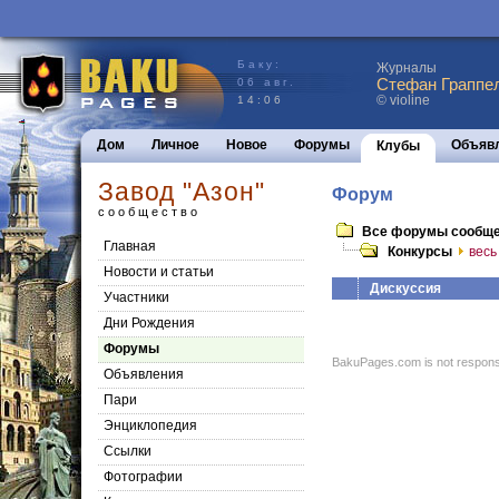
Баку:
Журналы
Стефан Граппел
06 авг.
© violine
14:06
Дом
Личное
Новое
Форумы
Объяв
Клубы
Завод "Азон"
Форум
сообщество
Все форумы сообщ
Главная
Конкурсы
весь
Новости и статьи
Дискуссия
Участники
Дни Рождения
Форумы
BakuPages.com is not responsib
Объявления
Пари
Энциклопедия
Cсылки
Фотографии