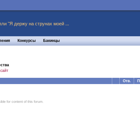
ли "Я держу на струнах моей ...
ления
Конкурсы
Бакинцы
ества
 сайт
Отв.
П
le for content of this forum.