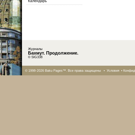
Календарь
Журналы
Бахмут. Продолжение.
© SIG338
© 1998-2026 Baku Pages™. Все права защищены •
Условия
•
Конфид