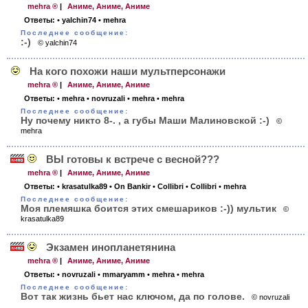
mehra ®
|
Аниме, Аниме, Аниме
Ответы:
• yalchin74
• mehra
Последнее сообщение:
:-)
© yalchin74
На кого похожи наши мультперсонажи
mehra ®
|
Аниме, Аниме, Аниме
Ответы:
• mehra
• novruzali
• mehra
• mehra
Последнее сообщение:
Ну почему никто 8-. , а губы Маши Малиновской :-)
©
mehra
ВЫ готовы к встрече с весной???
mehra ®
|
Аниме, Аниме, Аниме
Ответы:
• krasatulka89
• On Bankir
• Collibri
• Collibri
• mehra
Последнее сообщение:
Моя племяшка боится этих смешариков :-)) мультик
©
krasatulka89
Экзамен инопланетянина
mehra ®
|
Аниме, Аниме, Аниме
Ответы:
• novruzali
• mmaryamm
• mehra
• mehra
Последнее сообщение:
Вот так жизнь бьет нас ключом, да по голове.
© novruzali