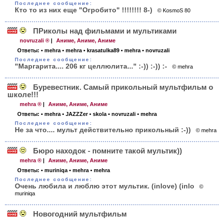
Последнее сообщение:
Кто то из них еще "Огробито" !!!!!!!! 8-)
© KosmoS 80
ПРиколы над фильмами и мультиками
novruzali ®
|
Аниме, Аниме, Аниме
Ответы:
• mehra
• mehra
• krasatulka89
• mehra
• novruzali
Последнее сообщение:
"Маргарита.... 206 кг целлюлита..." :-)) :-)) :-
© mehra
Буревестник. Самый прикольный мультфильм о
школе!!!
mehra ®
|
Аниме, Аниме, Аниме
Ответы:
• mehra
• JAZZZer
• skola
• novruzali
• mehra
Последнее сообщение:
Не за что.... мульт действительно прикольный :-))
© mehra
Бюро находок - помните такой мультик))
mehra ®
|
Аниме, Аниме, Аниме
Ответы:
• muriniqa
• mehra
• mehra
Последнее сообщение:
Очень любила и люблю этот мультик. (inlove) (inlo
©
muriniqa
Новогодний мультфильм