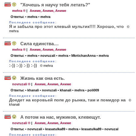
"Хочешь я научу тебя летать?"
mehra ®
|
Аниме, Аниме, Аниме
Ответы:
• mehra
• mehra
Последнее сообщение:
Я и забыла про этот клевый мультик!!!! Хорошо, что
©
mehra
Сила единства....
mehra ®
|
Аниме, Аниме, Аниме
Ответы:
• mehra
• novruzali
• mehra
• MkrtichanAnna
• mehra
Последнее сообщение:
:-)) :-)) :-)) :-))
© mehra
Жизнь как она есть.
novruzali ®
|
Аниме, Аниме, Аниме
Ответы:
• khanali
• novruzali
• khanali
• mehra
• poli009
Последнее сообщение:
Доедет на коровьей попе до рынка, там и помидор на
©
khanali
А потом на нас, мужиков, клевещут.
novruzali ®
|
Аниме, Аниме, Аниме
Ответы:
• novruzali
• krasatulka89
• mehra
• krasatulka89
• novruzal
Последнее сообщение: