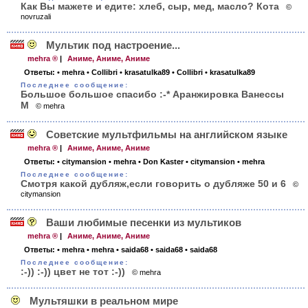
Как Вы мажете и едите: хлеб, сыр, мед, масло? Кота
©
novruzali
Мультик под настроение...
mehra ®
|
Аниме, Аниме, Аниме
Ответы:
• mehra
• Collibri
• krasatulka89
• Collibri
• krasatulka89
Последнее сообщение:
Большое большое спасибо :-* Аранжировка Ванессы
М
© mehra
Советские мультфильмы на английском языке
mehra ®
|
Аниме, Аниме, Аниме
Ответы:
• citymansion
• mehra
• Don Kaster
• citymansion
• mehra
Последнее сообщение:
Смотря какой дубляж,если говорить о дубляже 50 и 6
©
citymansion
Ваши любимые песенки из мультиков
mehra ®
|
Аниме, Аниме, Аниме
Ответы:
• mehra
• mehra
• saida68
• saida68
• saida68
Последнее сообщение:
:-)) :-)) цвет не тот :-))
© mehra
Мультяшки в реальном мире