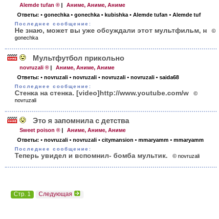
Alemde tufan ®
|
Аниме, Аниме, Аниме
Ответы:
• gonechka
• gonechka
• kubishka
• Alemde tufan
• Alemde tuf
Последнее сообщение:
Не знаю, может вы уже обсуждали этот мультфильм, н
©
gonechka
Мультфутбол прикольно
novruzali ®
|
Аниме, Аниме, Аниме
Ответы:
• novruzali
• novruzali
• novruzali
• novruzali
• saida68
Последнее сообщение:
Стенка на стенка. [video]http://www.youtube.com/w
©
novruzali
Это я запомнила с детства
Sweet poison ®
|
Аниме, Аниме, Аниме
Ответы:
• novruzali
• novruzali
• citymansion
• mmaryamm
• mmaryamm
Последнее сообщение:
Теперь увидел и вспомнил- бомба мультик.
© novruzali
Стр. 1
Следующая