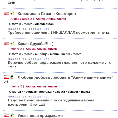
Collibri
Коралина в Cтране Кошмаров
Alemde tufan ®
|
Anime, Anime, Anime
Ответы:
• mehra
• Alemde tufan
Последнее сообщение:
Трейлер понравился :-) ИНШАЛЛАХ посмотрю
© mehra
Какая Дружба!!! :-)
mehra ®
|
Аниме, Аниме, Аниме
Ответы:
• mehra
• muriniqa
• mehra
• mehra
• mehra
Последнее сообщение:
Конечно собьет, ведь самое главное - это желание :
©
mehra
Любовь любовь любовь в "Аниме аниме аниме"
;-)
mehra ®
|
Аниме, Аниме, Аниме
Ответы:
• novruzali
• novruzali
• saida68
• saida68
• mehra
Последнее сообщение:
Надо же было именно при сегодняшнем моем
настроени
© novruzali
Унесённые призраками