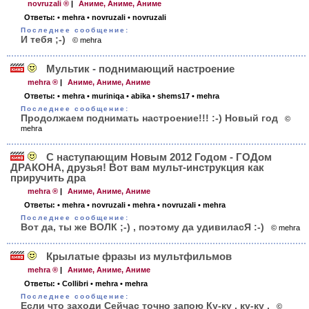
novruzali ®
|
Аниме, Аниме, Аниме
Ответы:
• mehra
• novruzali
• novruzali
Последнее сообщение:
И тебя ;-)
© mehra
Мультик - поднимающий настроение
mehra ®
|
Аниме, Аниме, Аниме
Ответы:
• mehra
• muriniqa
• abika
• shems17
• mehra
Последнее сообщение:
Продолжаем поднимать настроение!!! :-) Новый год
©
mehra
С наступающим Новым 2012 Годом - ГОДом
ДРАКОНА, друзья! Вот вам мульт-инструкция как
приручить дра
mehra ®
|
Аниме, Аниме, Аниме
Ответы:
• mehra
• novruzali
• mehra
• novruzali
• mehra
Последнее сообщение:
Вот да, ты же ВОЛК ;-) , поэтому да удивиласЯ :-)
© mehra
Крылатые фразы из мультфильмов
mehra ®
|
Аниме, Аниме, Аниме
Ответы:
• Collibri
• mehra
• mehra
Последнее сообщение:
Если что заходи Сейчас точно запою Ку-ку , ку-ку ,
©