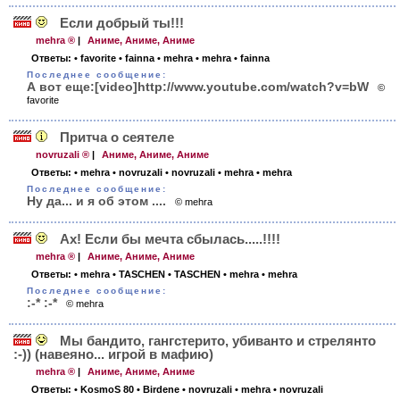
Если добрый ты!!!
mehra ®
|
Аниме, Аниме, Аниме
Ответы:
• favorite
• fainna
• mehra
• mehra
• fainna
Последнее сообщение:
А вот еще:[video]http://www.youtube.com/watch?v=bW
©
favorite
Притча о сеятеле
novruzali ®
|
Аниме, Аниме, Аниме
Ответы:
• mehra
• novruzali
• novruzali
• mehra
• mehra
Последнее сообщение:
Ну да... и я об этом ....
© mehra
Ах! Если бы мечта сбылась.....!!!!
mehra ®
|
Аниме, Аниме, Аниме
Ответы:
• mehra
• TASCHEN
• TASCHEN
• mehra
• mehra
Последнее сообщение:
:-* :-*
© mehra
Мы бандито, гангстерито, убиванто и стрелянто
:-)) (навеяно... игрой в мафию)
mehra ®
|
Аниме, Аниме, Аниме
Ответы:
• KosmoS 80
• Birdene
• novruzali
• mehra
• novruzali