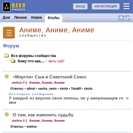
ВХОД
РЕГИСТРАЦИЯ
Дом
Личное
Новое
Клубы
Аниме, Аниме, Аниме
сообщество
Форум
Все форумы сообщества
Кому что нра....
весь сайт
«Маугли» Сша и Советский Союз:
mehra ®
|
Аниме, Аниме, Аниме
Ответы:
• alinal
• sasha_ravin
• skola
• Tata60
• skola
Последнее сообщение:
У каждой из версии свои плюсы, но у американцев ге
©
alinal
O том, как изменить судьбу
mehra ®
|
Аниме, Аниме, Аниме
Ответы:
• mehra