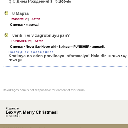
:) С Днем Рождения!!!
© 1968-elio
8 Марта
maserati ®
|
Azfen
Ответы:
• maserati
veriti li vi v zagrobnuyu jizn?
PUNISHER ®
|
Azfen
Ответы:
• Never Say Never girl
• Stringer
• PUNISHER
• xumurik
Последнее сообщение:
Kratkaya no o4en pravilnaya informaciya! Halaldir
© Never Say
Never girl
BakuPages.com is not responsible for content of this forum.
Журналы
Бахмут. Merry Christmas!
© SIG338