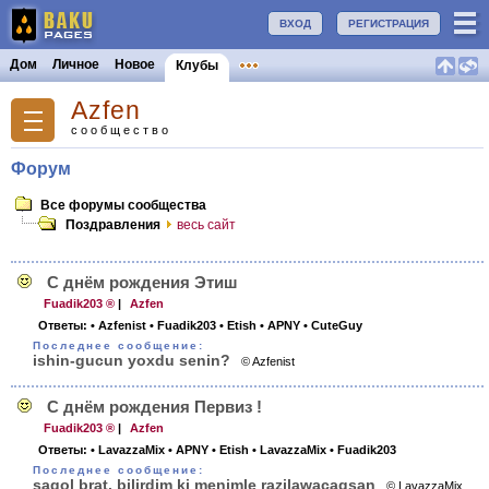
ВХОД
РЕГИСТРАЦИЯ
Дом
Личное
Новое
Клубы
Azfen
сообщество
Форум
Все форумы сообщества
Поздравления
весь сайт
С днём рождения Этиш
Fuadik203 ®
|
Azfen
Ответы:
• Azfenist
• Fuadik203
• Etish
• APNY
• CuteGuy
Последнее сообщение:
ishin-gucun yoxdu senin?
© Azfenist
С днём рождения Первиз !
Fuadik203 ®
|
Azfen
Ответы:
• LavazzaMix
• APNY
• Etish
• LavazzaMix
• Fuadik203
Последнее сообщение:
sagol brat. bilirdim ki menimle razilawacaqsan
© LavazzaMix