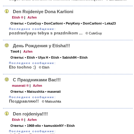
Den Rojdeniye Dona Karlioni
Etish ®
|
Azfen
Ответы:
• CuteGuy
• DonCarlioni
• PeryKery
• DonCarlioni
• Leka23
Последнее сообщение:
pozdravlyayu tebya s prazdnikom ...
© CuteGuy
День Рождения у Etisha!!!
Timi4
|
Azfen
Ответы:
• Etish
• Ulya H
• Etish
• Sabish84
• Etish
Последнее сообщение:
Eto tochno :)
© Etish
С Праздниками Вас!!!
maserati ®
|
Azfen
Ответы:
• Matsushita
• maserati
Последнее сообщение:
Поздравляю!!
© Matsushita
Den rojdeniya!!!!
Etish ®
|
Azfen
Ответы:
• 1968-elio
• kamuskinNY
• Etish
Последнее сообщение: