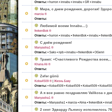
Ответы:
• hurron
• innabu
• innabu
• GR
• innabu
Мира, с днем рождения, дорогая! Здоро
marcia ®
Ответы:
Любимой всеми Innabu...:)
frekenBok ®
Ответы:
• hurron
• innabu
• frekenBok
• innabu
• frekenB
С днём рождения!
Manyasha1 ®
Ответы:
• Saks
• npb
• innabu
• frekenBok
• OGenri
Трамп: «Счастливого Рождества всем,..
Khana Ali ®
Ответы:
Zəfər günü
Koba4509 ®
|
Жизнь Баку
Ответы:
• Koba4509
• Koba4509
• Koba4509
• Koba45
А я все равно поздравляю Valikosа с д
Manyasha1 ®
Ответы:
• Manyasha1
• marcia
• Alma
• frekenBok
• inna
2 сент Эдварду Льюису исполнилось 76