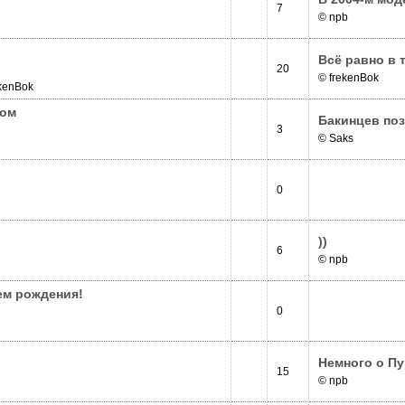
7
© npb
Всё равно в т
20
© frekenBok
ekenBok
ком
Бакинцев поз
3
© Saks
0
))
6
© npb
нем рождения!
0
Немного о Пу
15
© npb