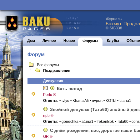
Баку:
Журналы
Бахмут. Продол
06 авг.
© SIG338
23:59
Дом
Личное
Новое
Клубы
Объяв
Форумы
Форум
Все форумы
Поздравления
Дискуссия
Есть повод
Portu ®
Ответы:
• tvlyu
• Khana Ali
• nvport
• KOTbI
• Liana1
Знойной девушке (Тата60) знойный ден
npb ®
Ответы:
• gonechka
• a1ina1
• frekenBok
• Tata60
• cons
С днём рождения, вас, дорогие наши б
GR ®