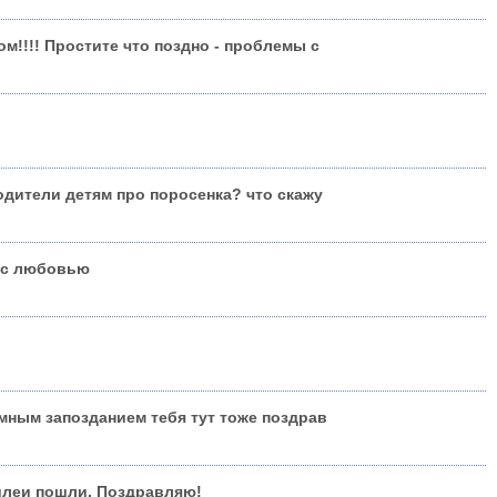
м!!!! Простите что поздно - проблемы с
одители детям про поросенка? что скажу
 с любовью
мным запозданием тебя тут тоже поздрав
леи пошли. Поздравляю!