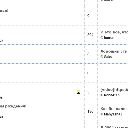
вья!
0
И это всё, ч
394
© hurron
ok
Хороший стиш
8
© Saks
0
[video]­https
3
© Koba4509
09
нем рождения!
Как бы далек
130
© Manyasha1
bu
В 2004-м мо