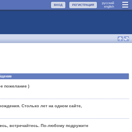
руccкий
ВХОД
РЕГИСТРАЦИЯ
english
бщение
е пожелание )
 рождения. Столько лет на одном сайте,
есь, встречайтесь. По-любому подружите