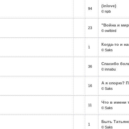
(inlove)
94
© npb
"Война и мир
23
© owlbird
Когда-то и на
1
© Saks
Спасибо боль
36
© innabu
А я спорю? П
16
© Saks
Что в имени 
11
© Saks
Быть Татьяно
1
© Saks