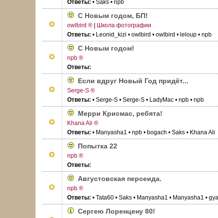
Ответы:
• Saks
• npb
С Новым годом, БП!
owlbird ®
|
Школа фотографии
Ответы:
• Leonid_kizi
• owlbird
• owlbird
• leloup
• npb
С Новым годом!
npb ®
Ответы:
Если вдруг Новый Год придёт...
Serge-S ®
Ответы:
• Serge-S
• Serge-S
• LadyMac
• npb
• npb
Мерри Крисмас, ребята!
Khana Ali ®
Ответы:
• Manyasha1
• npb
• bogach
• Saks
• Khana Ali
Попытка 22
npb ®
Ответы:
Августовская персеида.
npb ®
Ответы:
• Tata60
• Saks
• Manyasha1
• Manyasha1
• gy
Сергею Лоренцену 80!