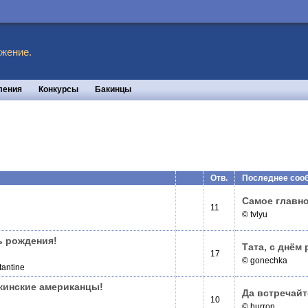
жение.
ления
Конкурсы
Бакинцы
Отв.
Последнее соо
Самое главно
11
© tvlyu
ь рождения!
Тата, с днём
17
© gonechka
tantine
акинские американцы!
Да встречайт
10
© hurron