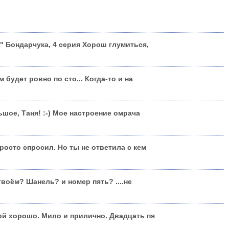
" Бондарчука, 4 серия Хорош глумиться,
м будет ровно по сто... Когда-то и на
шое, Таня! :-) Мое настроение омрача
росто спросил. Но ты не ответила с кем
твоём? Шанель? и номер пять? ....не
й хорошо. Мило и прилично. Двадцать пя