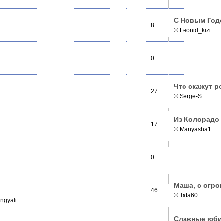
С Новым Годо
8
© Leonid_kizi
0
Что скажут р
27
© Serge-S
Из Колорадо
17
© Manyasha1
0
Маша, с огро
46
© Tata60
angyali
Славные юби