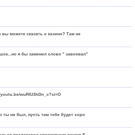
то вы можете сказать о казино? Там не
ок...но я бы заменил слово " завоевал"
://youtu.­be/wuRlU3hDn_c­?si=O
о ты ни был, пусть там тебе будет хоро
дельер представил спортивную линию E