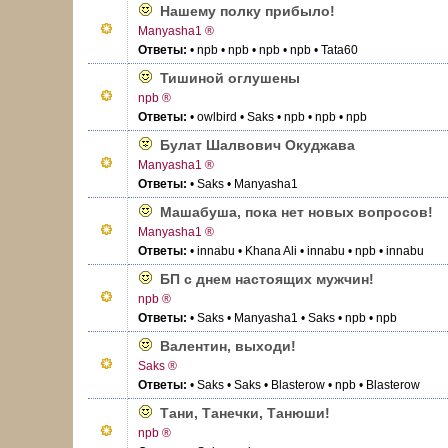
Нашему полку прибыло!
Manyasha1 ®
Ответы:
• npb
• npb
• npb
• npb
• Tata60
Тишиной оглушены
npb ®
Ответы:
• owlbird
• Saks
• npb
• npb
• npb
Булат Шалвович Окуджава
Manyasha1 ®
Ответы:
• Saks
• Manyasha1
Машабуша, пока нет новых вопросов!
Manyasha1 ®
Ответы:
• innabu
• Khana Ali
• innabu
• npb
• innabu
БП с днем настоящих мужчин!
npb ®
Ответы:
• Saks
• Manyasha1
• Saks
• npb
• npb
Валентин, выходи!
Saks ®
Ответы:
• Saks
• Saks
• Blasterow
• npb
• Blasterow
Тани, Танечки, Танюши!
npb ®