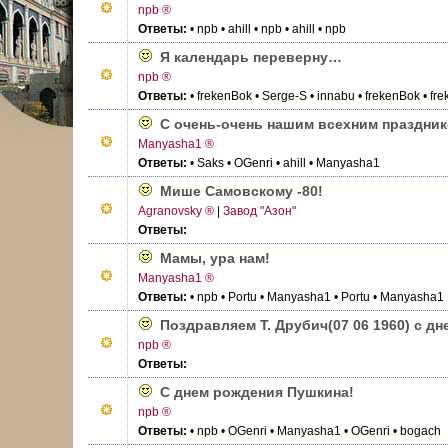
npb ®
Ответы:
• npb
• ahill
• npb
• ahill
• npb
Я календарь переверну…
npb ®
Ответы:
• frekenBok
• Serge-S
• innabu
• frekenBok
• fr
С очень-очень нашим всехним праздни
Manyasha1 ®
Ответы:
• Saks
• OGenri
• ahill
• Manyasha1
Мише Самовскому -80!
Agranovsky ®
|
Завод "Азон"
Ответы:
Мамы, ура нам!
Manyasha1 ®
Ответы:
• npb
• Portu
• Manyasha1
• Portu
• Manyasha1
Поздравляем Т. Друбич(07 06 1960) с д
npb ®
Ответы:
С днем рождения Пушкина!
npb ®
Ответы:
• npb
• OGenri
• Manyasha1
• OGenri
• bogach