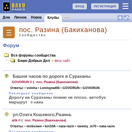
ВХОД
РЕГИСТРАЦИЯ
Дом
Личное
Новое
Клубы
пос. Разина (Бакиханова)
сообщество
Форум
Все форумы сообщества
Бюро Добрых Дел
весь сайт
Башня часов по дороге в Сураханы
GOVORUN ®
|
пос. Разина (Бакиханова)
Ответы:
• voloha
• Leningrad00
• GOVORUN
• GOVORUN
Последнее сообщение:
Дорогу на Сураханы помню не плохо. автобуc
маршрут
© voloha
ул.Олега Кошевого,Разина.
atik ®
|
пос. Разина (Бакиханова)
Ответы:
• moboswe
• kot10A
• nata-razin
• sweety_m70
• nata-razin
Последнее сообщение: