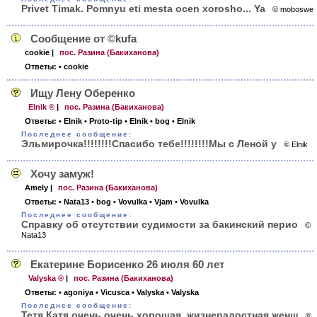
Privet Timak. Pomnyu eti mesta ocen xorosho... Ya
© moboswe
Сообщение от ©kufa
cookie
|
пос. Разина (Бакиханова)
Ответы:
• cookie
Ищу Лену Оберенко
Elnik ®
|
пос. Разина (Бакиханова)
Ответы:
• Elnik
• Proto-tip
• Elnik
• bog
• Elnik
Последнее сообщение:
Эльмирочка!!!!!!!!Спасибо тебе!!!!!!!!Мы с Леной у
© Elnik
Хочу замуж!
Amely
|
пос. Разина (Бакиханова)
Ответы:
• Nata13
• bog
• Vovulka
• Vjam
• Vovulka
Последнее сообщение:
Справку об отсутствии судимости за бакинский перио
©
Nata13
Екатерине Борисенко 26 июля 60 лет
Valyska ®
|
пос. Разина (Бакиханова)
Ответы:
• agoniya
• Vicusca
• Valyska
• Valyska
Последнее сообщение:
Тетя Катя очень очень хорошая, жизнерадостная женщ
©