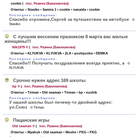
cookie
|
пос. Разина (Бакиханова)
Ответы:
• Stasiko
• Samira 1
• cookie
• nanaida
• cookie
Последнее сообщение:
Спасибо огромное,Сергей за путешествие на автобусе
©
Stasiko
C лучшим вессеним празником 8 марта вас милые
женщины!!!
Nik1979 ®
|
пос. Разина (Бакиханова)
Ответы:
• KLYUKVA
• KLYUKVA
• 2LA
• pushpusha
• DEMKA
Последнее сообщение:
Спасибо!! Получать поздравления всегда приятно, а
©
KLYUKVA
Срочно нужен адрес 169 школы
bp ®
|
пос. Разина (Бакиханова)
Ответы:
• Tirman
• Old seaman
• Tirman
• bp
• nushik
Последнее сообщение:
У нашей школы был почему-то двойной адрес:
ул.Союз
© Tirman
Пацанские игры
Old seaman ®
|
пос. Разина (Бакиханова)
Ответы:
• Myahuk
• Old seaman
• Moshe
• FKG
• FKG