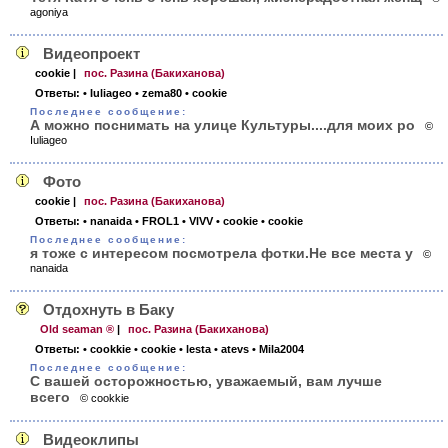
agoniya
Видеопроект
cookie
|
пос. Разина (Бакиханова)
Ответы:
• Iuliageo
• zema80
• cookie
Последнее сообщение:
А можно поснимать на улице Культуры....для моих ро
©
Iuliageo
Фото
cookie
|
пос. Разина (Бакиханова)
Ответы:
• nanaida
• FROL1
• VlVV
• cookie
• cookie
Последнее сообщение:
я тоже с интересом посмотрела фотки.Не все места у
©
nanaida
Отдохнуть в Баку
Old seaman ®
|
пос. Разина (Бакиханова)
Ответы:
• cookkie
• cookie
• lesta
• atevs
• Mila2004
Последнее сообщение:
С вашей осторожностью, уважаемый, вам лучше
всего
© cookkie
Видеоклипы