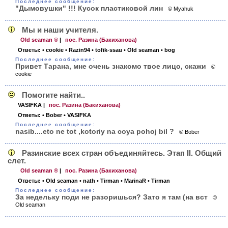
Последнее сообщение:
"Дымовушки" !!! Кусок пластиковой лин
© Myahuk
Мы и наши учителя.
Old seaman ®
|
пос. Разина (Бакиханова)
Ответы:
• cookie
• Razin94
• tofik-ssau
• Old seaman
• bog
Последнее сообщение:
Привет Тарана, мне очень знакомо твое лицо, скажи
©
cookie
Помогите найти..
VASIFKA
|
пос. Разина (Бакиханова)
Ответы:
• Bober
• VASIFKA
Последнее сообщение:
nasib....eto ne tot ,kotoriy na coya pohoj bil ?
© Bober
Разинские всех стран объединяйтесь. Этап II. Общий
слет.
Old seaman ®
|
пос. Разина (Бакиханова)
Ответы:
• Old seaman
• nath
• Tirman
• MarinaR
• Tirman
Последнее сообщение:
За недельку поди не разоришься? Зато я там (на вст
©
Old seaman