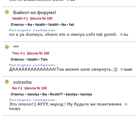
Байкот-на форуме!
fataliti ®
|
Школа № 100
Ответы:
• Ika
• fataliti
• fataliti
• Ika
• faii
Последнее сообщение:
nu a ya dumayu, chavo eto u menya ushi tak goreli.
© Ika
***
Tien ®
|
Школа № 100
Ответы:
• fataliti
• Tien
Последнее сообщение:
ДАААААААААААААА!Так можно шею свернуть.:))
© fataliti
vctrecha
Ika ®
|
Школа № 100
Ответы:
• karulya
• Ika
• Rusik77
• karulya
• karulya
Последнее сообщение:
Это плохо!:( АУУУ, народ ! Ну будьте же поактивнее
©
karulya