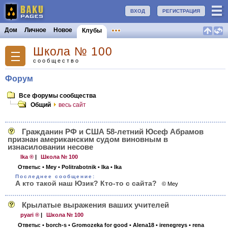
ВХОД
РЕГИСТРАЦИЯ
Дом
Личное
Новое
Клубы
Школа № 100
сообщество
Форум
Все форумы сообщества
Общий
весь сайт
Гражданин РФ и США 58-летний Юсеф Абрамов
признан американским судом виновным в
изнасиловании несове
Ika ®
|
Школа № 100
Ответы:
• Mey
• Politrabotnik
• Ika
• Ika
Последнее сообщение:
А кто такой наш Юзик? Кто-то с сайта?
© Mey
Крылатые выражения ваших учителей
pyari ®
|
Школа № 100
Ответы:
• borch-s
• Gromozeka for good
• Alena18
• irenegreys
• rena