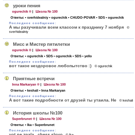
уроки пения
ogurechik ®
|
Школа № 100
Ответы:
• sverhidealniy
• ogurechik
• CHUDO-POVAR
• SDS
• ogurechik
Последнее сообщение:
А мы разучивали всем классом к празднику 7 ноября
©
sverhidealniy
Мисс и Мистер пятилетки
ogurechik ®
|
Школа № 100
Ответы:
• ogurechik
• SDS
• ogurechik
• SDS
• yello
Последнее сообщение:
вот такое нездоровое любопытство :)
© ogurechik
Приятные встречи
Inna Markaryan ®
|
Школа № 100
Ответы:
• keshali
• Inna Markaryan
Последнее сообщение:
А вот такие подробности от друзей ты утаила. Не
© keshali
История школы №100
Superbrunet ®
|
Школа № 100
Ответы:
• Ika
• Superbrunet
Последнее сообщение:
vot ne znala...chess slovo
© Ika