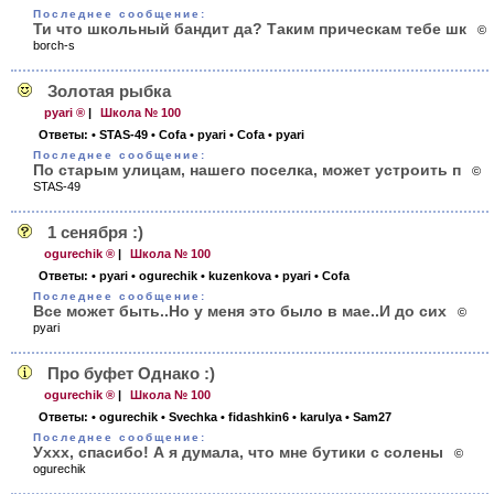
Последнее сообщение:
Ти что школьный бандит да? Таким прическам тебе шк
©
borch-s
Золотая рыбка
pyari ®
|
Школа № 100
Ответы:
• STAS-49
• Cofa
• pyari
• Cofa
• pyari
Последнее сообщение:
По старым улицам, нашего поселка, может устроить п
©
STAS-49
1 сенября :)
ogurechik ®
|
Школа № 100
Ответы:
• pyari
• ogurechik
• kuzenkova
• pyari
• Cofa
Последнее сообщение:
Все может быть..Но у меня это было в мае..И до сих
©
pyari
Про буфет Однако :)
ogurechik ®
|
Школа № 100
Ответы:
• ogurechik
• Svechka
• fidashkin6
• karulya
• Sam27
Последнее сообщение:
Уххх, спасибо! А я думала, что мне бутики с солены
©
ogurechik