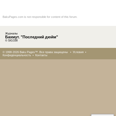
BakuPages.com is not responsible for content of this forum.
Журналы
Бахмут. "Последний дюйм"
© SIG338
© 1998-2026 Baku Pages™. Все права защищены •
Условия
•
Конфиденциальность
•
Контакты