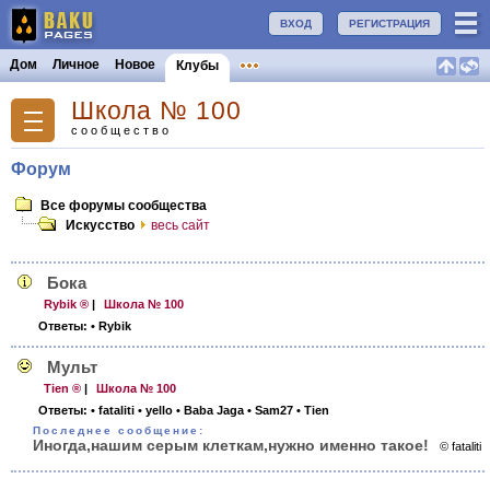
ВХОД
РЕГИСТРАЦИЯ
Дом
Личное
Новое
Клубы
Школа № 100
сообщество
Форум
Все форумы сообщества
Искусство
весь сайт
Бока
Rybik ®
|
Школа № 100
Ответы:
• Rybik
Мульт
Tien ®
|
Школа № 100
Ответы:
• fataliti
• yello
• Baba Jaga
• Sam27
• Tien
Последнее сообщение:
Иногда,нашим серым клеткам,нужно именно такое!
© fataliti