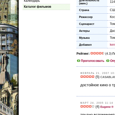
Длительность
Календарь
114
(мин.)
Каталог фильмов
СШ
Страна
Кос
Режиссер
То
Сценарист
Да
Актеры
То
Музыка
ken
Добавил
Рейтинг:
(4.3)
Г
Проголосовать
Оп
ФЕВРАЛЬ 21, 2007 10
(5)
CASABLA
достойное кино о т
МАРТ 24, 2005 11:14
(4)
Eugene ®
трудно вспоминаетс