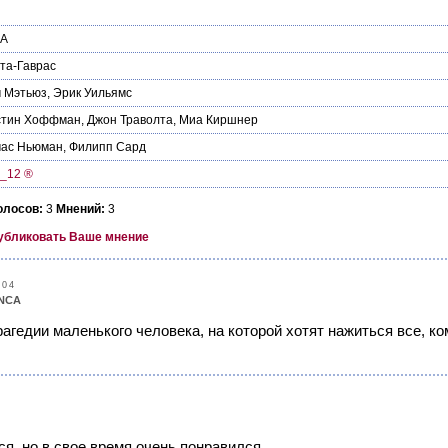
А
та-Гаврас
м Мэтьюз
,
Эрик Уильямс
стин Хоффман
,
Джон Траволта
,
Миа Киршнер
мас Ньюман
,
Филипп Сард
_12 ®
олосов:
3
Мнений:
3
убликовать Ваше мнение
:04
NCA
рагедии маленького человека, на которой хотят нажиться все, ко
я, но в свое время очень понравился.