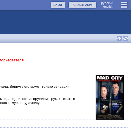
руccкий
ВХОД
РЕГИСТРАЦИЯ
english
 пользователя
нала. Вернуть его может только сенсация
справедливость с оружием в руках - взять в
аявшемуся неудачнику...