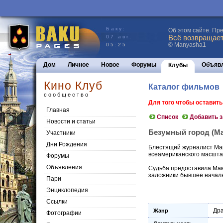
Баку:
Об этом сайте. Пр
Всё возвращаетс
07 авг.
© Manyasha1
05:25
Дом
Личное
Новое
Форумы
Объяв
Клубы
Кино Клуб
Каталог фильмов
сообщество
Для того чтобы оставит
Главная
Список
Добавить 
Новости и статьи
Безумный город (Mad
Участники
Дни Рождения
Блестящий журналист Макс
всеамериканского масшта
Форумы
Объявления
Судьба предоставила Макс
заложники бывшее начальс
Пари
Энциклопедия
Cсылки
Др
Жанр
Фотографии