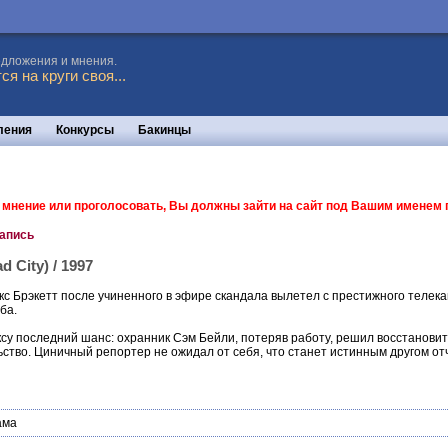
едложения и мнения.
я на круги своя...
ления
Конкурсы
Бакинцы
ь мнение или проголосовать, Вы должны зайти на сайт под Вашим именем
запись
 City) / 1997
 Брэкетт после учиненного в эфире скандала вылетел с престижного телека
ба.
у последний шанс: охранник Сэм Бейли, потеряв работу, решил восстановить 
тво. Циничный репортер не ожидал от себя, что станет истинным другом отч
ама