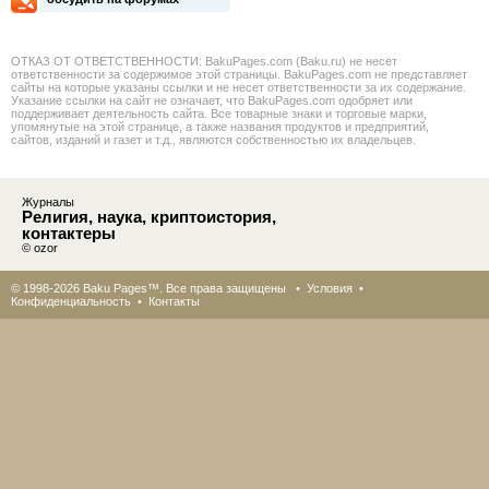
ОТКАЗ ОТ ОТВЕТСТВЕННОСТИ: BakuPages.com (Baku.ru) не несет
ответственности за содержимое этой страницы. BakuPages.com не представляет
сайты на которые указаны ссылки и не несет ответственности за их содержание.
Указание ссылки на сайт не означает, что BakuPages.com одобряет или
поддерживает деятельность сайта. Все товарные знаки и торговые марки,
упомянутые на этой странице, а также названия продуктов и предприятий,
сайтов, изданий и газет и т.д., являются собственностью их владельцев.
Журналы
Религия, наука, криптоистория,
контактеры
© ozor
© 1998-2026 Baku Pages™. Все права защищены •
Условия
•
Конфиденциальность
•
Контакты