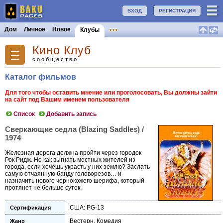
ВХОД
РЕГИСТРАЦИЯ
Дом
Личное
Новое
Клубы
Кино Клуб
сообщество
Каталог фильмов
Для того чтобы оставить мнение или проголосовать, Вы должны зайти
на сайт под Вашим именем пользователя
Список
Добавить запись
Сверкающие седла (Blazing Saddles) /
1974
Железная дорога должна пройти через городок
Рок Ридж. Но как выгнать местных жителей из
города, если хочешь украсть у них землю? Заслать
самую отчаянную банду головорезов… и
назначить нового чернокожего шерифа, который
протянет не больше суток.
США: PG-13
Сертификация
Вестерн
,
Комедия
Жанр