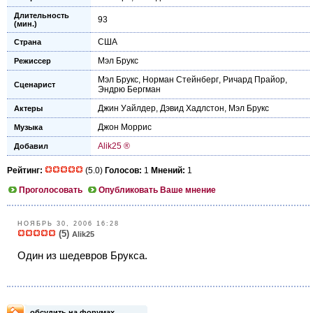
Длительность
93
(мин.)
США
Страна
Мэл Брукс
Режиссер
Мэл Брукс
,
Норман Стейнберг
,
Ричард Прайор
,
Сценарист
Эндрю Бергман
Джин Уайлдер
,
Дэвид Хадлстон
,
Мэл Брукс
Актеры
Джон Моррис
Музыка
Alik25 ®
Добавил
Рейтинг:
(5.0)
Голосов:
1
Мнений:
1
Проголосовать
Опубликовать Ваше мнение
НОЯБРЬ 30, 2006 16:28
(5)
Alik25
Один из шедевров Брукса.
обсудить на форумах