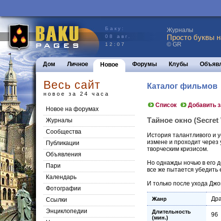
Баку:
Журналы
Просто буквы н
08 авг.
© GR
12:07
Дом
Личное
Форумы
Клубы
Объяв
Новое
Весь сайт
Каталог фильмов
новое за 24 часа
Список
Добавить 
Новое на форумах
Тайное окно (Secret 
Журналы
Сообщества
История талантливого и у
измене и проходит через 
Публикации
творческим кризисом.
Объявления
Но однажды ночью в его 
Пари
все же пытается убедить е
Календарь
И только после ухода Джо
Фотографии
Др
Жанр
Ссылки
Энциклопедии
Длительность
96
(мин.)