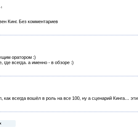
14
вен Кинг. Без комментариев
ущим оратором :)
 где всегда. а именно - в обзоре :)
 как всегда вошёл в роль на все 100, ну а сценарий Кинга… этим
х