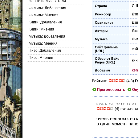
Новые пользователи
СШ
Страна
Фильмы: Добавления
Дэв
Режиссер
Фильмы: Мнения
Книги: Добавления
Дэв
Сценарист
Книги: Мнения
Джо
Актеры
Музыка: Добавления
Фил
Музыка
Музыка: Мнения
Сайт фильма
са
Пиво: Добавления
(URL)
Пиво: Мнения
Обзор от Baku
кин
Pages (URL)
ken
Добавил
Рейтинг:
(4.8)
Г
Проголосовать
Оп
ИЮНЬ 24, 2012 12:07
(4)
CASABLA
очень неплохо. но 
в один момент нап