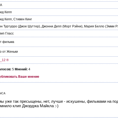
А
ид Кепп
ид Кепп
,
Стивен Кинг
н Туртурро
(Джое Шуттер),
Джонни Депп
(Морт Рэйни),
Мария Белло
(Эмми Р
ип Гласс
йт фильма
о от Женьки
_12 ®
олосов:
5
Мнений:
4
убликовать Ваше мнение
NCA
мы уже так пресыщены, нет, лучше - искушены, фильмами на под
омнило клип Джорджа Майкла :-)