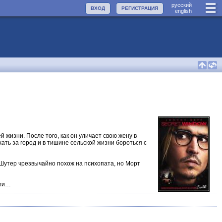
руccкий
ВХОД
РЕГИСТРАЦИЯ
english
жизни. После того, как он уличает свою жену в
ть за город и в тишине сельской жизни бороться с
Шутер чрезвычайно похож на психопата, но Морт
иги…