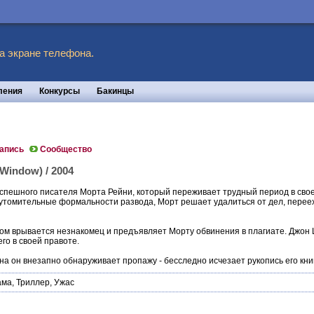
а экране телефона.
ления
Конкурсы
Бакинцы
запись
Сообщество
Window) / 2004
спешного писателя Морта Рейни, который переживает трудный период в своей 
утомительные формальности развода, Морт решает удалиться от дел, перееха
дом врывается незнакомец и предъявляет Морту обвинения в плагиате. Джон 
го в своей правоте.
на он внезапно обнаруживает пропажу - бесследно исчезает рукопись его кн
ама
,
Триллер
,
Ужас