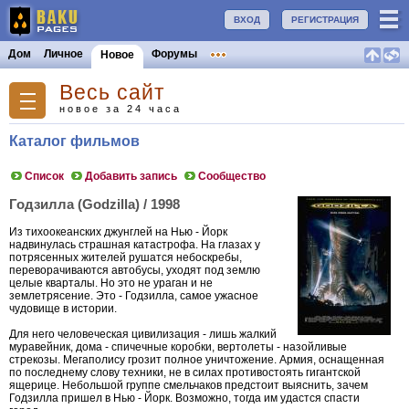
ВХОД
РЕГИСТРАЦИЯ
Дом
Личное
Форумы
Новое
Весь сайт
новое за 24 часа
Каталог фильмов
Список
Добавить запись
Сообщество
Годзилла (Godzilla) / 1998
Из тихоокеанских джунглей на Нью - Йорк
надвинулась страшная катастрофа. На глазах у
потрясенных жителей рушатся небоскребы,
переворачиваются автобусы, уходят под землю
целые кварталы. Но это не ураган и не
землетрясение. Это - Годзилла, самое ужасное
чудовище в истории.
Для него человеческая цивилизация - лишь жалкий
муравейник, дома - спичечные коробки, вертолеты - назойливые
стрекозы. Мегаполису грозит полное уничтожение. Армия, оснащенная
по последнему слову техники, не в силах противостоять гигантской
ящерице. Небольшой группе смельчаков предстоит выяснить, зачем
Годзилла пришел в Нью - Йорк. Возможно, тогда им удастся спасти