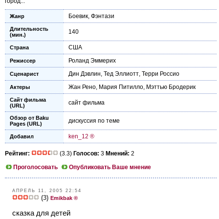
город...
Боевик
,
Фэнтази
Жанр
Длительность
140
(мин.)
США
Страна
Роланд Эммерих
Режиссер
Дин Дэвлин
,
Тед Эллиотт
,
Терри Россио
Сценарист
Жан Рено
,
Мария Питилло
,
Мэттью Бродерик
Актеры
Сайт фильма
сайт фильма
(URL)
Обзор от Baku
дискуссия по теме
Pages (URL)
ken_12 ®
Добавил
Рейтинг:
(3.3)
Голосов:
3
Мнений:
2
Проголосовать
Опубликовать Ваше мнение
АПРЕЛЬ 11, 2005 22:54
(3)
Emikbak ®
сказка для детей