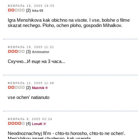
ФЕВРАЛЬ 19, 2005 19:55
(2)
leka 69
Igra Menshikova kak obichno na visote. I vse, bolshe o filme
skazat nechego. Ploho, ochen ploho, gospodin Mihalkov.
ФЕВРАЛЬ 19, 2005 11:31
(3)
Antimatter
Скучно...И еще на 3 часа...
ФЕВРАЛЬ 12, 2005 11:48
(2)
Malchik ®
vse ochen' natianuto
ФЕВРАЛЬ 9, 2005 02:24
(4)
LenaK ®
Neodnoznachnyj fil'm - chto-to horosho, chto-to ne ochen'.
Men'shikov igraet chudesno, kak vsegda.