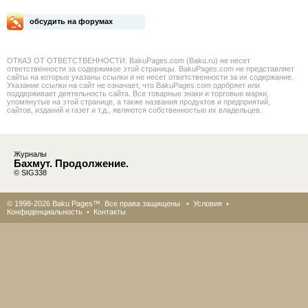
обсудить на форумах
ОТКАЗ ОТ ОТВЕТСТВЕННОСТИ: BakuPages.com (Baku.ru) не несет
ответственности за содержимое этой страницы. BakuPages.com не представляет
сайты на которые указаны ссылки и не несет ответственности за их содержание.
Указание ссылки на сайт не означает, что BakuPages.com одобряет или
поддерживает деятельность сайта. Все товарные знаки и торговые марки,
упомянутые на этой странице, а также названия продуктов и предприятий,
сайтов, изданий и газет и т.д., являются собственностью их владельцев.
Журналы
Бахмут. Продолжение.
© SIG338
© 1998-2026 Baku Pages™. Все права защищены •
Условия
•
Конфиденциальность
•
Контакты