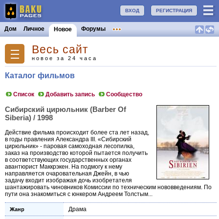
ВХОД
РЕГИСТРАЦИЯ
Дом
Личное
Форумы
Новое
Весь сайт
новое за 24 часа
Каталог фильмов
Список
Добавить запись
Сообщество
Сибирский цирюльник (Barber Of
Siberia) / 1998
Действие фильма происходит более ста лет назад,
в годы правления Александра III. «Сибирский
цирюльник» - паровая самоходная лесопилка,
заказ на производство которой пытается получить
в соответствующих государственных органах
авантюрист Маккрэкен. На подмогу к нему
направляется очаровательная Джейн, в чью
задачу входит изображая дочь изобретателя
шантажировать чиновников Комиссии по техническим нововведениям. По
пути она знакомиться с юнкером Андреем Толстым...
Драма
Жанр