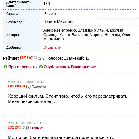
Длительность
180
(мин.)
Россия
Страна
Никита Михалков
Режиссер
Алексей Петренко
,
Владимир Ильин
,
Джулия
Ормонд
,
Марат Башаров
,
Марина Неелова
,
Олег
Актеры
Меньшиков
D-Layla ®
Добавил
Рейтинг:
(3.6)
Голосов:
13
Мнений:
11
Проголосовать
Опубликовать Ваше мнение
МАЙ 30, 2008 15:41
(5)
Tatoolya
Хороший фильм. Стоит того, чтобы его пересматривать.
Меньшиков молодец :)
МАРТ 22, 2007 14:11
(3)
Lvin ®
Могло бы быть неплохое кино, а получилось, что