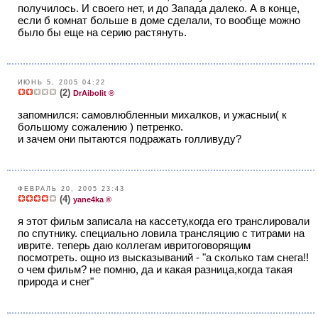
получилось. И своего нет, и до Запада далеко. А в конце,
если б комнат больше в доме сделали, то вообще можно
было бы еще на серию растянуть.
ИЮНЬ 5, 2005 04:22
(2)
DrAibolit ®
запомнился: самовлюбленныи михалков, и ужасныи( к
большому сожалению ) петренко.
и зачем они пытаются подражать голливуду?
ФЕВРАЛЬ 20, 2005 23:43
(4)
yane4ka ®
я этот фильм записала на кассету,когда его транслировали
по спутнику. специально ловила трансляцию с титрами на
иврите. теперь даю коллегам ивритоговорящим
посмотреть. ощно из высказываний - "а сколько там снега!!
о чем фильм? не помню, да и какая разница,когда такая
природа и снег"