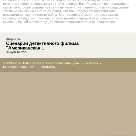
ОТКАЗ ОТ ОТВЕТСТВЕННОСТИ: BakuPages.com (Baku.ru) не несет
ответственности за содержимое этой страницы. BakuPages.com не представляет
сайты на которые указаны ссылки и не несет ответственности за их содержание.
Указание ссылки на сайт не означает, что BakuPages.com одобряет или
поддерживает деятельность сайта. Все товарные знаки и торговые марки,
упомянутые на этой странице, а также названия продуктов и предприятий,
сайтов, изданий и газет и т.д., являются собственностью их владельцев.
Журналы
Сценарий детективного фильма
"Американская...
© Ayla-Murad
© 1998-2026 Baku Pages™. Все права защищены •
Условия
•
Конфиденциальность
•
Контакты