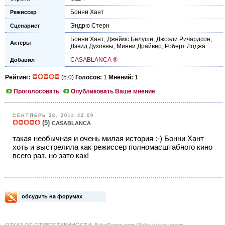
Бонни Хант
Режиссер
Эндрю Стерн
Сценарист
Бонни Хант
,
Джеймс Белуши
,
Джоэли Ричардсон
,
Актеры
Дэвид Духовны
,
Минни Драйвер
,
Роберт Лоджа
CASABLANCA ®
Добавил
Рейтинг:
(5.0)
Голосов:
1
Мнений:
1
Проголосовать
Опубликовать Ваше мнение
СЕНТЯБРЬ 28, 2014 22:09
(5)
CASABLANCA
такая необычная и очень милая история :-) Бонни Хант
хоть и выстрелила как режиссер полномасштабного кино
всего раз, но зато как!
обсудить на форумах