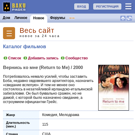
ВХОД
РЕГИСТРАЦИЯ
Дом
Личное
Форумы
Новое
Весь сайт
новое за 24 часа
Каталог фильмов
Список
Добавить запись
Сообщество
Вернись ко мне (Return to Me) / 2000
Потребовалось немало усилий, чтобы заставить
Боба, недавно овдовевшего архитектора, назначить
«свидание вслепую». И тем не менее оно
состоялось в незатейливой ирландско-итальянской
забегаловке. Он был буквально сражен, но не
дамой, с которой было назначено свидание, а
остроумием официантки Грейс.
Комедия
,
Мелодрама
Жанр
Длительность
115
(мин.)
США
Страна