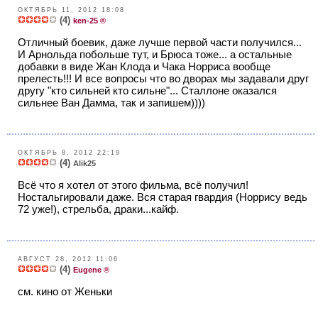
ОКТЯБРЬ 11, 2012 18:08
(4)
ken-25 ®
Отличный боевик, даже лучше первой части получился...
И Арнольда побольше тут, и Брюса тоже... а остальные
добавки в виде Жан Клода и Чака Норриса вообще
прелесть!!! И все вопросы что во дворах мы задавали друг
другу "кто сильней кто сильне"... Сталлоне оказался
сильнее Ван Дамма, так и запишем))))
ОКТЯБРЬ 8, 2012 22:19
(4)
Alik25
Всё что я хотел от этого фильма, всё получил!
Ностальгировали даже. Вся старая гвардия (Норрису ведь
72 уже!), стрельба, драки...кайф.
АВГУСТ 28, 2012 11:06
(4)
Eugene ®
см. кино от Женьки