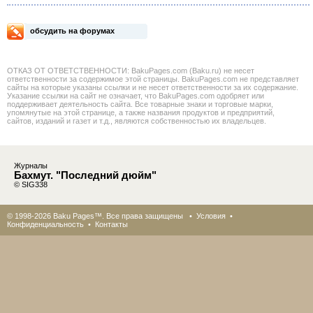
обсудить на форумах
ОТКАЗ ОТ ОТВЕТСТВЕННОСТИ: BakuPages.com (Baku.ru) не несет
ответственности за содержимое этой страницы. BakuPages.com не представляет
сайты на которые указаны ссылки и не несет ответственности за их содержание.
Указание ссылки на сайт не означает, что BakuPages.com одобряет или
поддерживает деятельность сайта. Все товарные знаки и торговые марки,
упомянутые на этой странице, а также названия продуктов и предприятий,
сайтов, изданий и газет и т.д., являются собственностью их владельцев.
Журналы
Бахмут. "Последний дюйм"
© SIG338
© 1998-2026 Baku Pages™. Все права защищены •
Условия
•
Конфиденциальность
•
Контакты