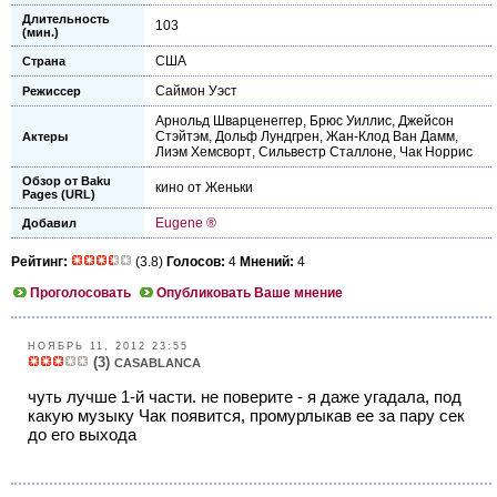
Длительность
103
(мин.)
США
Страна
Саймон Уэст
Режиссер
Арнольд Шварценеггер
,
Брюс Уиллис
,
Джейсон
Стэйтэм
,
Дольф Лундгрен
,
Жан-Клод Ван Дамм
,
Актеры
Лиэм Хемсворт
,
Сильвестр Сталлоне
,
Чак Норрис
Обзор от Baku
кино от Женьки
Pages (URL)
Eugene ®
Добавил
Рейтинг:
(3.8)
Голосов:
4
Мнений:
4
Проголосовать
Опубликовать Ваше мнение
НОЯБРЬ 11, 2012 23:55
(3)
CASABLANCA
чуть лучше 1-й части. не поверите - я даже угадала, под
какую музыку Чак появится, промурлыкав ее за пару сек
до его выхода