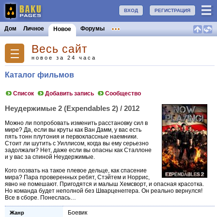
ВХОД
РЕГИСТРАЦИЯ
Дом
Личное
Форумы
Новое
Весь сайт
новое за 24 часа
Каталог фильмов
Список
Добавить запись
Сообщество
Неудержимые 2 (Expendables 2) / 2012
Можно ли попробовать изменить расстановку сил в
мире? Да, если вы круты как Ван Дамм, у вас есть
пять тонн плутония и первоклассные наемники.
Стоит ли шутить с Уиллисом, когда вы ему серьезно
задолжали? Нет, даже если вы опасны как Сталлоне
и у вас за спиной Неудержимые.
Кого позвать на такое плевое дельце, как спасение
мира? Пара проверенных ребят, Стэйтем и Норрис,
явно не помешают. Пригодятся и малыш Хемсворт, и опасная красотка.
Но команда будет неполной без Шварценеггера. Он реально вернулся!
Все в сборе. Понеслась…
Боевик
Жанр