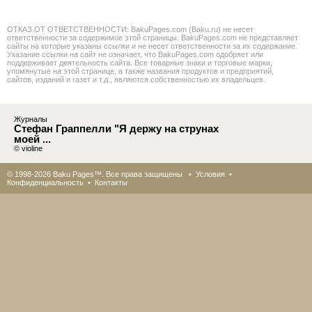
ОТКАЗ ОТ ОТВЕТСТВЕННОСТИ: BakuPages.com (Baku.ru) не несет
ответственности за содержимое этой страницы. BakuPages.com не представляет
сайты на которые указаны ссылки и не несет ответственности за их содержание.
Указание ссылки на сайт не означает, что BakuPages.com одобряет или
поддерживает деятельность сайта. Все товарные знаки и торговые марки,
упомянутые на этой странице, а также названия продуктов и предприятий,
сайтов, изданий и газет и т.д., являются собственностью их владельцев.
Журналы
Стефан Граппелли "Я держу на струнах
моей ...
© violine
© 1998-2026 Baku Pages™. Все права защищены •
Условия
•
Конфиденциальность
•
Контакты