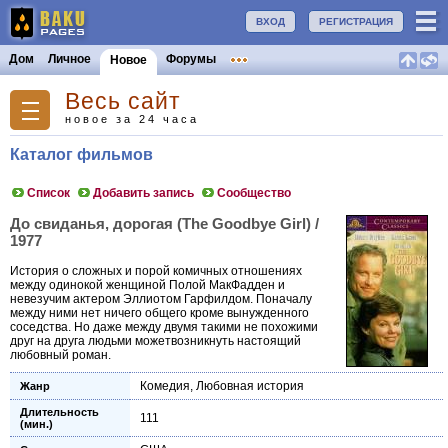
ВХОД
РЕГИСТРАЦИЯ
Дом
Личное
Форумы
Новое
Весь сайт
новое за 24 часа
Каталог фильмов
Список
Добавить запись
Сообщество
До свиданья, дорогая (The Goodbye Girl) /
1977
История о сложных и порой комичных отношениях
между одинокой женщиной Полой МакФадден и
невезучим актером Эллиотом Гарфилдом. Поначалу
между ними нет ничего общего кроме вынужденного
соседства. Но даже между двумя такими не похожими
друг на друга людьми можетвозникнуть настоящий
любовный роман.
Комедия
,
Любовная история
Жанр
Длительность
111
(мин.)