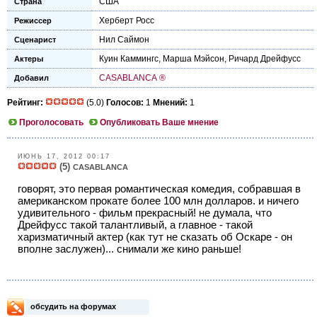
США
Страна
Херберт Росс
Режиссер
Нил Саймон
Сценарист
Куин Каммингс
,
Марша Мэйсон
,
Ричард Дрейфусс
Актеры
CASABLANCA ®
Добавил
Рейтинг:
(5.0)
Голосов:
1
Мнений:
1
Проголосовать
Опубликовать Ваше мнение
ИЮНЬ 17, 2012 00:17
(5)
CASABLANCA
говорят, это первая романтическая комедия, собравшая в
американском прокате более 100 млн долларов. и ничего
удивительного - фильм прекрасный! не думала, что
Дрейфусс такой талантливый, а главное - такой
харизматичный актер (как тут не сказать об Оскаре - он
вполне заслужен)... снимали же кино раньше!
обсудить на форумах