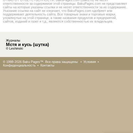
ОТКАЗ ОТ ОТВЕТСТВЕННОСТИ: BakuPages.com (Baku.ru) не несет
ответственности за содержимое этой страницы. BakuPages.com не представляет
сайты на которые указаны ссылки и не несет ответственности за их содержание.
Указание ссылки на сайт не означает, что BakuPages.com одобряет или
поддерживает деятельность сайта. Все товарные знаки и торговые марки,
упомянутые на этой странице, а также названия продуктов и предприятий,
сайтов, изданий и газет и т.д., являются собственностью их владельцев.
Журналы
Мстя и кусь (шутка)
© Leshinski
© 1998-2026 Baku Pages™. Все права защищены •
Условия
•
Конфиденциальность
•
Контакты