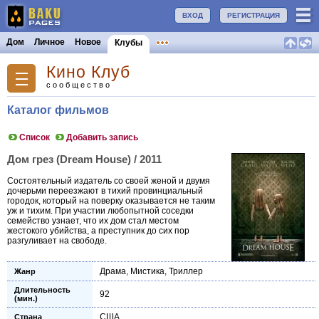
ВХОД
РЕГИСТРАЦИЯ
Дом
Личное
Новое
Клубы
Кино Клуб
сообщество
Каталог фильмов
Список
Добавить запись
Дом грез (Dream House) / 2011
Состоятельный издатель со своей женой и двумя
дочерьми переезжают в тихий провинциальный
городок, который на поверку оказывается не таким
уж и тихим. При участии любопытной соседки
семейство узнает, что их дом стал местом
жестокого убийства, а преступник до сих пор
разгуливает на свободе.
Драма
,
Мистика
,
Триллер
Жанр
Длительность
92
(мин.)
США
Страна