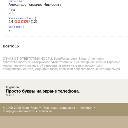
Director:
Алехандро Гонзалез Иньярриту
Год:
2003
Рейтинг (Гол.):
4.6
(12)
Мнений:
7
Всего:
16
ОТКАЗ ОТ ОТВЕТСТВЕННОСТИ: BakuPages.com (Baku.ru) не несет
ответственности за содержимое этой страницы. Все товарные знаки и торговые
марки, упомянутые на этой странице, а также названия продуктов и
предприятий, сайтов, изданий и газет, являются собственностью их владельцев.
Журналы
Просто буквы на экране телефона.
© GR
© 1998-2026 Baku Pages™. Все права защищены •
Условия
•
Конфиденциальность
•
Контакты