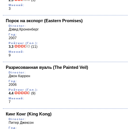
2.3
(3)
Мнений:
3
Порок на экспорт
(Eastern Promises)
Director:
Дэвид Кроненберг
Год:
2007
Рейтинг (Гол.):
3.3
(11)
Мнений:
9
Разрисованная вуаль
(The Painted Veil)
Director:
Джон Каррен
Год:
2006
Рейтинг (Гол.):
4.4
(9)
Мнений:
7
Кинг Конг
(King Kong)
Director:
Питер Джексон
Год: