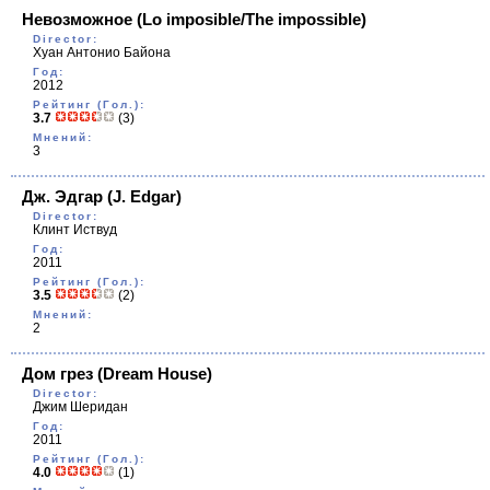
Невозможное
(Lo imposible/The impossible)
Director:
Хуан Антонио Байона
Год:
2012
Рейтинг (Гол.):
3.7
(3)
Мнений:
3
Дж. Эдгар
(J. Edgar)
Director:
Клинт Иствуд
Год:
2011
Рейтинг (Гол.):
3.5
(2)
Мнений:
2
Дом грез
(Dream House)
Director:
Джим Шеридан
Год:
2011
Рейтинг (Гол.):
4.0
(1)