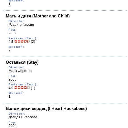
Мнений:
1
Мать и дитя
(Mother and Child)
Director:
Родриго Гарсия
Год:
2009
Рейтинг (Гол.):
4.5
(2)
Мнений:
2
Останься
(Stay)
Director:
Марк Форстер
Год:
2005
Рейтинг (Гол.):
4.0
(1)
Мнений:
1
Взломщики сердец
(I Heart Huckabees)
Director:
Дэвид О. Расселл
Год:
2004