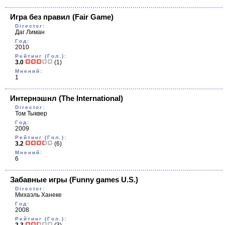
Игра без правил
(Fair Game)
Director:
Даг Лиман
Год:
2010
Рейтинг (Гол.):
3.0
(1)
Мнений:
1
Интернэшнл
(The International)
Director:
Том Тыквер
Год:
2009
Рейтинг (Гол.):
3.2
(6)
Мнений:
6
Забавные игры
(Funny games U.S.)
Director:
Михаэль Ханеке
Год:
2008
Рейтинг (Гол.):