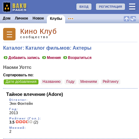
ВХОД
РЕГИСТРАЦИЯ
Дом
Личное
Новое
Клубы
Кино Клуб
сообщество
Каталог: Каталог фильмов: Актеры
Добавить запись
Мнения
Возратиться
Наоми Уоттс
Сортировать по:
Дате добавления
Названию
Году
Мнениям
Рейтингу
Тайное влечение
(Adore)
Director:
Энн Фонтейн
Год:
2013
Рейтинг (Гол.):
3.5
(2)
Мнений:
2