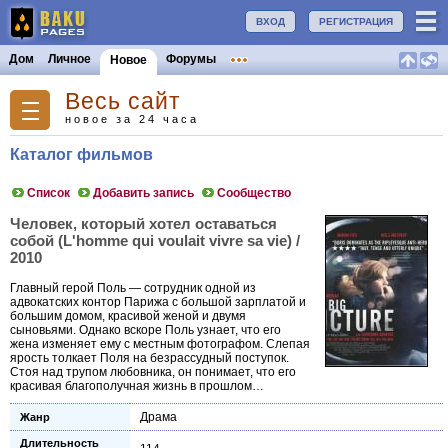
ВХОД
РЕГИСТРАЦИЯ
Дом
Личное
Форумы
Новое
Весь сайт
новое за 24 часа
Каталог фильмов
Список
Добавить запись
Сообщество
Человек, который хотел оставаться
собой (L'homme qui voulait vivre sa vie) /
2010
Главный герой Поль — сотрудник одной из
адвокатских контор Парижа с большой зарплатой и
большим домом, красивой женой и двумя
сыновьями. Однако вскоре Поль узнает, что его
жена изменяет ему с местным фотографом. Слепая
ярость толкает Поля на безрассудный поступок.
Стоя над трупом любовника, он понимает, что его
красивая благополучная жизнь в прошлом…
Драма
Жанр
Длительность