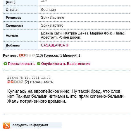
114
(мин.)
Франция
Страна
Эрик Лартигю
Режиссер
Эрик Лартиго
Сценарист
Бранка Катич
,
Катрин Денёв
,
Марина Фоис
,
Нильс
Актеры
Ареструп
,
Ромен Дюрис
CASABLANCA ®
Добавил
Рейтинг:
(2.0)
Голосов:
1
Мнений:
1
Проголосовать
Опубликовать Ваше мнение
ДЕКАБРЬ 13, 2011 12:00
(2)
CASABLANCA
Купилась на европейское кино. Ну такой бред, что слов
нет. Такими белыми нитками шито, прям кипенно-белыми.
Жаль потраченного времени.
обсудить на форумах