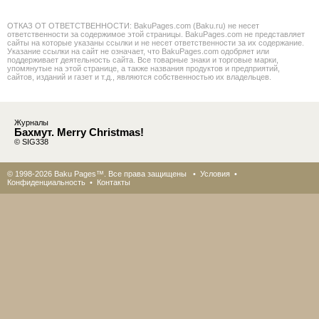
ОТКАЗ ОТ ОТВЕТСТВЕННОСТИ: BakuPages.com (Baku.ru) не несет
ответственности за содержимое этой страницы. BakuPages.com не представляет
сайты на которые указаны ссылки и не несет ответственности за их содержание.
Указание ссылки на сайт не означает, что BakuPages.com одобряет или
поддерживает деятельность сайта. Все товарные знаки и торговые марки,
упомянутые на этой странице, а также названия продуктов и предприятий,
сайтов, изданий и газет и т.д., являются собственностью их владельцев.
Журналы
Бахмут. Merry Christmas!
© SIG338
© 1998-2026 Baku Pages™. Все права защищены •
Условия
•
Конфиденциальность
•
Контакты