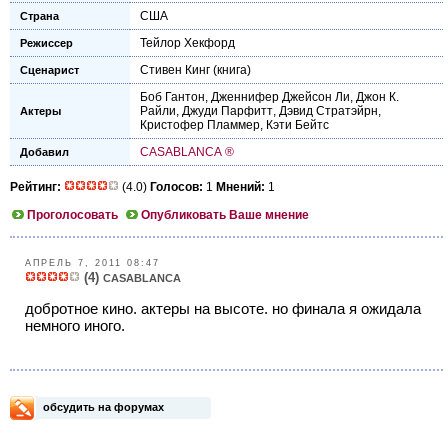
США
Страна
Тейлор Хекфорд
Режиссер
Стивен Кинг
(книга)
Сценарист
Боб Гантон
,
Дженнифер Джейсон Ли
,
Джон К.
Райли
,
Джуди Парфитт
,
Дэвид Стратэйрн
,
Актеры
Кристофер Пламмер
,
Кэти Бейтс
CASABLANCA ®
Добавил
Рейтинг:
(4.0)
Голосов:
1
Мнений:
1
Проголосовать
Опубликовать Ваше мнение
АПРЕЛЬ 7, 2011 08:47
(4)
CASABLANCA
добротное кино. актеры на высоте. но финала я ожидала
немного иного.
обсудить на форумах