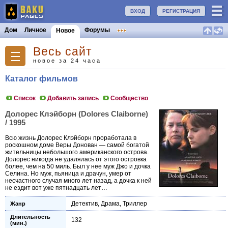
ВХОД
РЕГИСТРАЦИЯ
Дом
Личное
Форумы
Новое
Весь сайт
новое за 24 часа
Каталог фильмов
Список
Добавить запись
Сообщество
Долорес Клэйборн (Dolores Claiborne)
/ 1995
Всю жизнь Долорес Клэйборн проработала в
роскошном доме Веры Донован — самой богатой
жительницы небольшого американского острова.
Долорес никогда не удалялась от этого островка
более, чем на 50 миль. Был у нее муж Джо и дочка
Селина. Но муж, пьяница и драчун, умер от
несчастного случая много лет назад, а дочка к ней
не ездит вот уже пятнадцать лет…
Детектив
,
Драма
,
Триллер
Жанр
Длительность
132
(мин.)