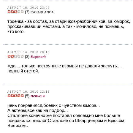
АВГУСТ 16, 2010 23:06
(3)
CASABLANCA
троечка - за состав, за старичков-разбойничков, за юморок,
проскакивавший местами. а так - мочилово, не поймешь,
кто кого.
АВГУСТ 16, 2010 20:13
(2)
Eugene ®
мда.... только постоянные взрывы не давали заснуть....
полный отстой.
АВГУСТ 16, 2010 12:13
(5)
NiSHa1 ®
чень понравился,боевик с чувством юмора...
А актёры,все как на подбор...
Сталлоне конечно же постарел совсем,но мне больше
понравился диолог Сталлоне со Шварцнегром и Брюсом
Вилисом..