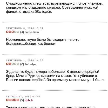
Слишком много стерльбы, взрывающиxся голов и трупов,
слишком мало здравого смысла. Совершенно мужской
фильм, отдышка 80x годов.
СЕНТЯБРЬ 6, 2010 17:04
(3)
carpe diem
Нормально, глупо было бы ожидать чего-то
большего...боевик как боевик
СЕНТЯБРЬ 1, 2010 14:37
(2)
Tatoolya
Ждала что будет юмора побольше. В целом очередной
бред. Микки Рурк со слезами на глазах "мы убивали в
Боснии плохих сербов". За промывку мозгов минус 1 балл.
АВГУСТ 27, 2010 01:42
(5)
npb ®
Трепет и нежность - вот чувства, которые я испытала,