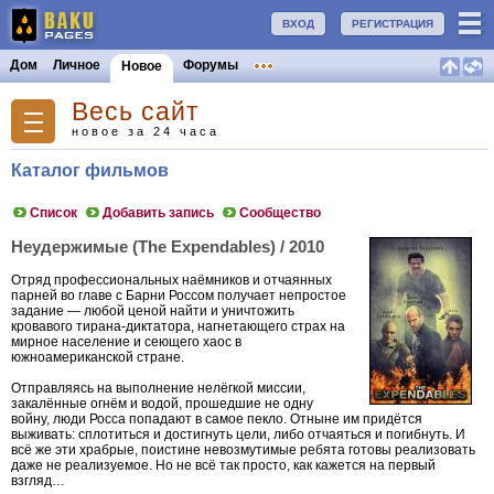
ВХОД
РЕГИСТРАЦИЯ
Дом
Личное
Форумы
Новое
Весь сайт
новое за 24 часа
Каталог фильмов
Список
Добавить запись
Сообщество
Неудержимые (The Expendables) / 2010
Отряд профессиональных наёмников и отчаянных
парней во главе с Барни Россом получает непростое
задание — любой ценой найти и уничтожить
кровавого тирана-диктатора, нагнетающего страх на
мирное население и сеющего хаос в
южноамериканской стране.
Отправляясь на выполнение нелёгкой миссии,
закалённые огнём и водой, прошедшие не одну
войну, люди Росса попадают в самое пекло. Отныне им придётся
выживать: сплотиться и достигнуть цели, либо отчаяться и погибнуть. И
всё же эти храбрые, поистине невозмутимые ребята готовы реализовать
даже не реализуемое. Но не всё так просто, как кажется на первый
взгляд…