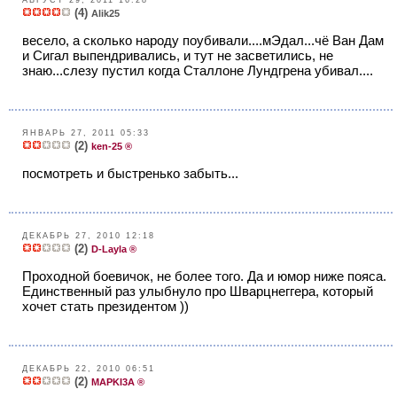
АВГУСТ 29, 2011 16:28
(4)
Alik25
весело, а сколько народу поубивали....мЭдал...чё Ван Дам
и Сигал выпендривались, и тут не засветились, не
знаю...слезу пустил когда Сталлоне Лундгрена убивал....
ЯНВАРЬ 27, 2011 05:33
(2)
ken-25 ®
посмотреть и быстренько забыть...
ДЕКАБРЬ 27, 2010 12:18
(2)
D-Layla ®
Проходной боевичок, не более того. Да и юмор ниже пояса.
Единственный раз улыбнуло про Шварцнеггера, который
хочет стать президентом ))
ДЕКАБРЬ 22, 2010 06:51
(2)
MAPKI3A ®