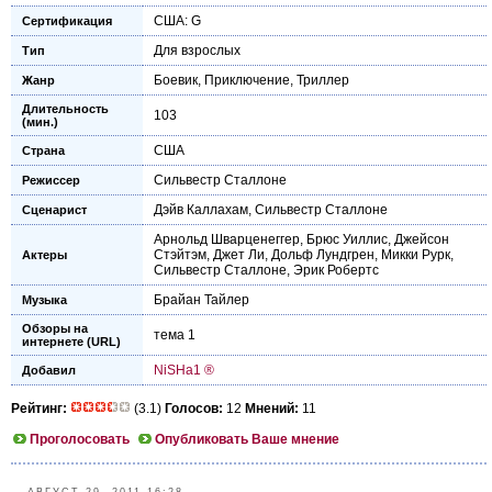
США: G
Сертификация
Для взрослых
Тип
Боевик
,
Приключение
,
Триллер
Жанр
Длительность
103
(мин.)
США
Страна
Сильвестр Сталлоне
Режиссер
Дэйв Каллахам
,
Сильвестр Сталлоне
Сценарист
Арнольд Шварценеггер
,
Брюс Уиллис
,
Джейсон
Стэйтэм
,
Джет Ли
,
Дольф Лундгрен
,
Микки Рурк
,
Актеры
Сильвестр Сталлоне
,
Эрик Робертс
Брайан Тайлер
Музыка
Обзоры на
тема 1
интернете (URL)
NiSHa1 ®
Добавил
Рейтинг:
(3.1)
Голосов:
12
Мнений:
11
Проголосовать
Опубликовать Ваше мнение