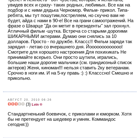
увидев всех и сразу- таких родных, любимых. Все как на
подбор и с ними дядька Черномор. Фильм- прикол. Типа-
ребята, мы тут пошутим,постреляем, но скучно вам не
будет, айда с нами в 90-е! Все на грани самоотражений. На
фразе о Шварце "Да он метит в президенты" зал грохнул.
Атличный фильм -шутка. Встреча со старыми дорогими
ШИКАРНЫМИ актерами. Думаю они снялись за 10
долларов. Просто - по дружбе. Классс!! Фильм заряди так
зарядил - летаю со вчерашнего дня. Йооооооооооооо!
Смотрите для хорошего настроения Для похихикать Не
принимайте всерьез. Они просто шутили, игрались,
большие наши дорогие мальчики (см. грандиозный список
актеров) Женя, киноман!!! нельзя ставить 2ку ветеранам.
Срочно в ноги им. И на 5-ку правь :) :) Класссно! Смешно и
прикольно.
АВГУСТ 20, 2010 06:26
(3)
Lvin ®
Стандартненький боевичок, с приколами и юморком. Хотя
бы не претендует на шедевер и умняк. Коммандос
сегодня:))