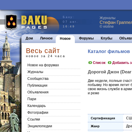
Баку:
Журналы
Стефан Граппел
07 авг.
© violine
16:49
Дом
Личное
Форумы
Клубы
Объяв
Новое
Весь сайт
Каталог фильмов
новое за 24 часа
Список
Добавить 
Новое на форумах
Дорогой Джон (Dear 
Журналы
Сообщества
Две недели, полные счас
побывку. Но время летит 
Публикации
свою жизнь службе в арми
Объявления
и реже
Пари
Календарь
Фотографии
СШ
Сертификация
Ссылки
Энциклопедии
Др
Жанр