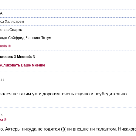
8
А
сэ Халлстрём
олас Спаркс
анда Сэйфрид
,
Чаннинг Татум
ayla ®
олосов:
3
Мнений:
3
убликовать Ваше мнение
:33
азался не таким уж и дорогим. очень скучно и неубедительно
05
ka ®
. Актеры никуда не годятся ((( ни внешне ни талантом. Никаког