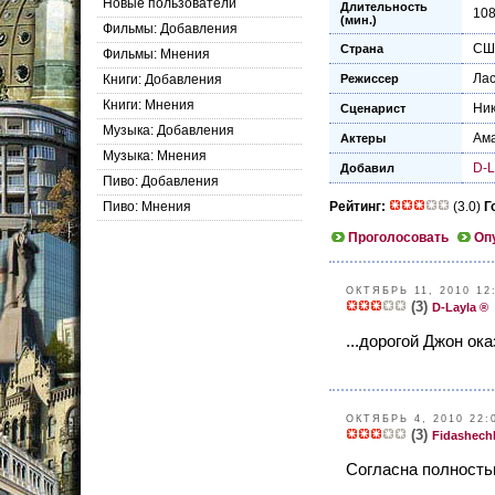
Новые пользователи
Длительность
10
(мин.)
Фильмы: Добавления
СШ
Страна
Фильмы: Мнения
Лас
Книги: Добавления
Режиссер
Книги: Мнения
Ник
Сценарист
Музыка: Добавления
Ам
Актеры
Музыка: Мнения
D-L
Добавил
Пиво: Добавления
Пиво: Мнения
Рейтинг:
(3.0)
Г
Проголосовать
Оп
ОКТЯБРЬ 11, 2010 12
(3)
D-Layla ®
...дорогой Джон ок
ОКТЯБРЬ 4, 2010 22:
(3)
Fidashech
Согласна полностью