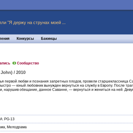
ли "Я держу на струнах моей ...
ления
Конкурсы
Бакинцы
запись
Сообщество
John) / 2010
тья первой любви и познания запретных плодов, провели старшеклассница С
быстро — юный любовник вынужден вернуться на службу в Европу. После тра
и, нарушив обещание, данное Саванне, — вернуться и жениться на ней. Деву
А: PG-13
ама
,
Мелодрама