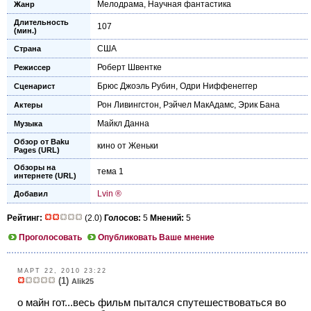
Мелодрама
,
Научная фантастика
Жанр
Длительность
107
(мин.)
США
Страна
Роберт Швентке
Режиссер
Брюс Джоэль Рубин
,
Одри Ниффенеггер
Сценарист
Рон Ливингстон
,
Рэйчел МакАдамс
,
Эрик Бана
Актеры
Майкл Данна
Музыка
Обзор от Baku
кино от Женьки
Pages (URL)
Обзоры на
тема 1
интернете (URL)
Lvin ®
Добавил
Рейтинг:
(2.0)
Голосов:
5
Мнений:
5
Проголосовать
Опубликовать Ваше мнение
МАРТ 22, 2010 23:22
(1)
Alik25
о майн гот...весь фильм пытался спутешествоваться во