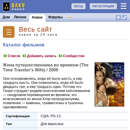
ВХОД
РЕГИСТРАЦИЯ
Дом
Личное
Форумы
Новое
Весь сайт
новое за 24 часа
Каталог фильмов
Список
Добавить запись
Сообщество
Жена путешественника во времени (The
Time Traveler's Wife) / 2009
Они познакомились, когда ей было шесть, а ему
тридцать шесть. Они поженились, когда ей было
двадцать три, а ему тридцать один. Потому что
Генри страдает редким генетическим заболеванием
— синдромом перемещения во времени; его
исчезновения из жизни Клэр непредсказуемы,
появления — комичны, травматичны и трагичны
одновременно.
США: PG-13
Сертификация
Для взрослых
Тип