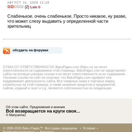
АВГУСТ 31, 2009 12:26
(2)
Lvin ®
Слабенькое. очень слабенькое. Просто никакое, ну разве,
что может слезу выдавить у определенной части
зрительниц
обсудить на форумах
ОТКАЗ ОТ ОТВЕТСТВЕННОСТИ: BakuPages.com (Baku.ru) не несет
ответственности за содержимое этой страницы. BakuPages.com не представляет
сайты на которые указаны ссылки и не несет ответственности за их содержание.
Указание ссылки на сайт не означает, что BakuPages.com одобряет или
поддерживает деятельность сайта. Все товарные знаки и торговые марки,
упомянутые на этой странице, а также названия продуктов и предприятий,
сайтов, изданий и газет и т.д., являются собственностью их владельцев.
Об этом сайте. Предложения и мнения.
Всё возвращается на круги своя...
© Manyasha1
© 1998-2026 Baku Pages™. Все права защищены •
Условия
•
Конфиденциальность
•
Контакты