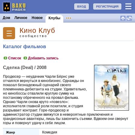
ВХОД
РЕГИСТРАЦИЯ
Дом
Личное
Новое
Клубы
Кино Клуб
сообщество
Каталог фильмов
Список
Добавить запись
Сделка (Deal) / 2008
Продюсер — неудачник Чарли Бёрнс уже
отчаялся вернуться в кинобизнес. Однажды он
показал безнадежный сценарий своего
племянника-дебютанта на студии. Удивительно,
но кинобоссы отвалили круглую сумму на
постановку обреченного на провал фильма.
Однако Чарли снова круто «повезло»:
исполнителя главной роли похитили, и студия
разрывает контракт. Горе-продюсер и
администратор студии ввяжутся в невероятные приключения и
грандиозные авантюры, лишь бы закончить съемки. Вдвоем они свернут
горы и повернут удачу к себе лицом.
Комедия
Жанр