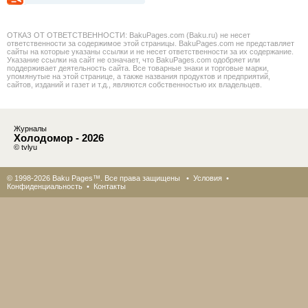
ОТКАЗ ОТ ОТВЕТСТВЕННОСТИ: BakuPages.com (Baku.ru) не несет
ответственности за содержимое этой страницы. BakuPages.com не представляет
сайты на которые указаны ссылки и не несет ответственности за их содержание.
Указание ссылки на сайт не означает, что BakuPages.com одобряет или
поддерживает деятельность сайта. Все товарные знаки и торговые марки,
упомянутые на этой странице, а также названия продуктов и предприятий,
сайтов, изданий и газет и т.д., являются собственностью их владельцев.
Журналы
Холодомор - 2026
© tvlyu
© 1998-2026 Baku Pages™. Все права защищены •
Условия
•
Конфиденциальность
•
Контакты