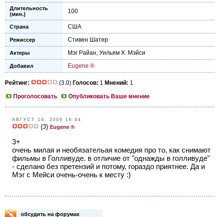
Длительность
100
(мин.)
США
Страна
Стивен Шатер
Режиссер
Мэг Райан
,
Уильям Х. Мэйси
Актеры
Eugene ®
Добавил
Рейтинг:
(3.0)
Голосов:
1
Мнений:
1
Проголосовать
Опубликовать Ваше мнение
АВГУСТ 16, 2009 16:44
(3)
Eugene ®
3+
очень милая и необязательая комедия про то, как снимают
фильмы в Голливуде. в отличие от "однажды в голливуде"
- сделано без претензий и потому, гораздо приятнее. Да и
Мэг с Мейси очень-очень к месту :)
обсудить на форумах