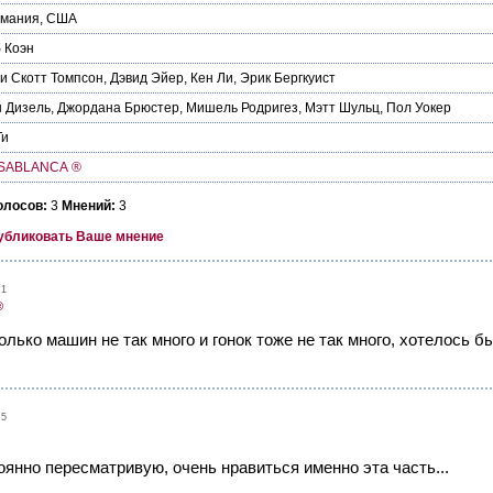
рмания
,
США
 Коэн
и Скотт Томпсон
,
Дэвид Эйер
,
Кен Ли
,
Эрик Бергкуист
 Дизель
,
Джордана Брюстер
,
Мишель Родригез
,
Мэтт Шульц
,
Пол Уокер
Ти
SABLANCA ®
олосов:
3
Мнений:
3
убликовать Ваше мнение
51
®
лько машин не так много и гонок тоже не так много, xотелось бы
15
оянно пересматривую, очень нравиться именно эта часть...