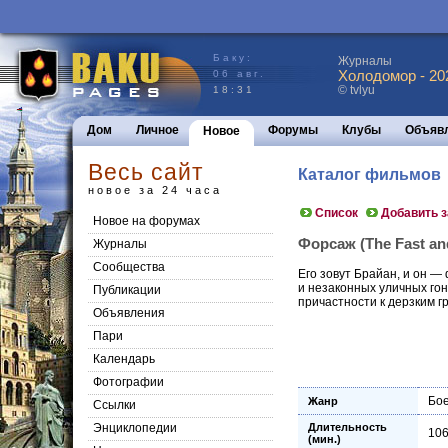
Баку:
Журналы
Холодомор - 20
06 авг.
© tvlyu
18:31
Дом
Личное
Форумы
Клубы
Объяв
Новое
Весь сайт
Каталог фильмов
новое за 24 часа
Список
Добавить 
Новое на форумах
Форсаж (The Fast and
Журналы
Сообщества
Его зовут Брайан, и он —
и незаконных уличных гон
Публикации
причастности к дерзким 
Объявления
Пари
Календарь
Фотографии
Бое
Жанр
Ссылки
Энциклопедии
Длительность
10
(мин.)