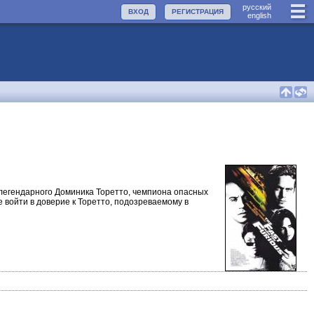
руccкий
ВХОД
РЕГИСТРАЦИЯ
english
 легендарного Доминика Торетто, чемпиона опасных
 войти в доверие к Торетто, подозреваемому в