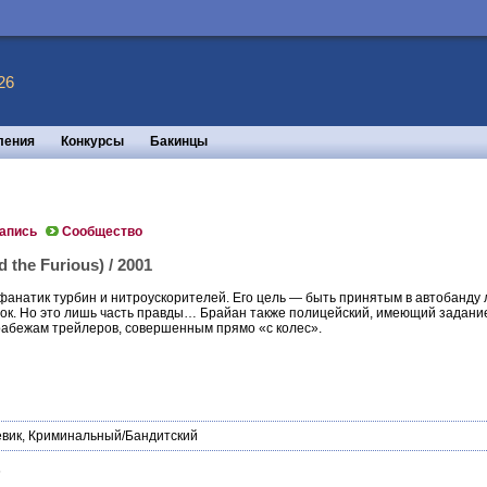
26
ления
Конкурсы
Бакинцы
запись
Сообщество
 the Furious) / 2001
 фанатик турбин и нитроускорителей. Его цель — быть принятым в автобанду
ок. Но это лишь часть правды… Брайан также полицейский, имеющий задание
грабежам трейлеров, совершенным прямо «с колес».
вик
,
Криминальный/Бандитский
6