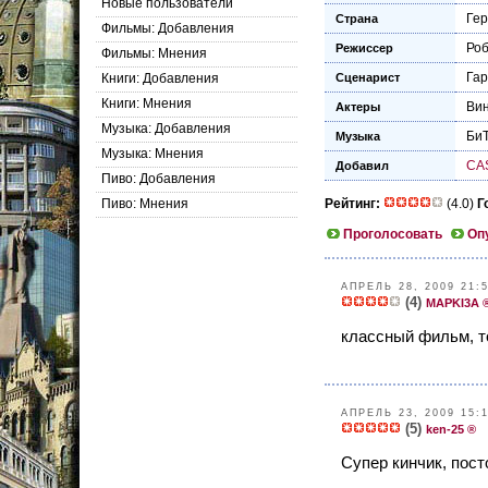
Новые пользователи
Ге
Страна
Фильмы: Добавления
Роб
Режиссер
Фильмы: Мнения
Гар
Книги: Добавления
Сценарист
Книги: Мнения
Вин
Актеры
Музыка: Добавления
Би
Музыка
Музыка: Мнения
CA
Добавил
Пиво: Добавления
Пиво: Мнения
Рейтинг:
(4.0)
Г
Проголосовать
Оп
АПРЕЛЬ 28, 2009 21:
(4)
MAPKI3A 
классный фильм, то
АПРЕЛЬ 23, 2009 15:
(5)
ken-25 ®
Супер кинчик, пост