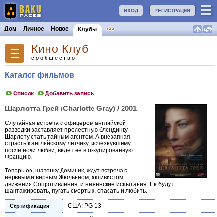
ВХОД
РЕГИСТРАЦИЯ
Дом
Личное
Новое
Клубы
Кино Клуб
сообщество
Каталог фильмов
Список
Добавить запись
Шарлотта Грей (Charlotte Gray) / 2001
Случайная встреча с офицером английской
разведки заставляет прелестную блондинку
Шарлоту стать тайным агентом. А внезапная
страсть к английскому летчику, исчезнувшему
после ночи любви, ведет ее в оккупированную
Францию.
Теперь ее, шатенку Доминик, ждут встреча с
нервным и верным Жюльеном, активистом
движения Сопротивления, и неженские испытания. Ее будут
шантажировать, пугать смертью, спасать и любить.
США: PG-13
Сертификация