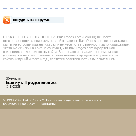
обсудить на форумах
ОТКАЗ ОТ ОТВЕТСТВЕННОСТИ: BakuPages.com (Baku.ru) не несет
ответственности за содержимое этой страницы. BakuPages.com не представляет
сайты на которые указаны ссылки и не несет ответственности за их содержание.
Указание ссылки на сайт не означает, что BakuPages.com одобряет или
поддерживает деятельность сайта. Все товарные знаки и торговые марки,
упомянутые на этой странице, а также названия продуктов и предприятий,
сайтов, изданий и газет и т.д., являются собственностью их владельцев.
Журналы
Бахмут. Продолжение.
© SIG338
© 1998-2026 Baku Pages™. Все права защищены •
Условия
•
Конфиденциальность
•
Контакты