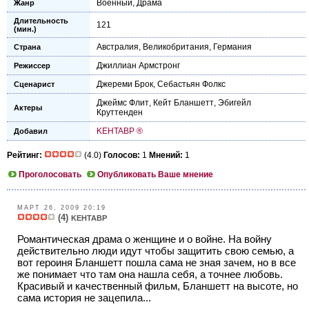
Военный
,
Драма
Жанр
Длительность
121
(мин.)
Австралия
,
Великобритания
,
Германия
Страна
Джиллиан Армстронг
Режиссер
Джереми Брок
,
Себастьян Фолкс
Сценарист
Джеймс Флит
,
Кейт Бланшетт
,
Эбигейл
Актеры
Круттенден
KEHTABP ®
Добавил
Рейтинг:
(4.0)
Голосов:
1
Мнений:
1
Проголосовать
Опубликовать Ваше мнение
МАРТ 26, 2009 20:19
(4)
KEHTABP
Романтическая драма о женщине и о войне. На войну
действительно люди идут чтобы защитить свою семью, а
вот героиня Бланшетт пошла сама не зная зачем, но в все
же понимает что там она нашла себя, а точнее любовь.
Красивый и качественный фильм, Бланшетт на высоте, но
сама история не зацепила...