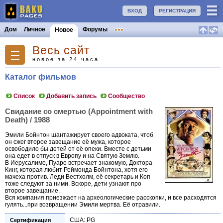
ВХОД
РЕГИСТРАЦИЯ
Дом
Личное
Форумы
Новое
Весь сайт
новое за 24 часа
Каталог фильмов
Список
Добавить запись
Сообщество
Свидание со смертью (Appointment with
Death) / 1988
Эмили Бойнтон шантажирует своего адвоката, чтоб
он сжег второе завещание её мужа, которое
освободило бы детей от её опеки. Вместе с детьми
она едет в отпуск в Европу и на Святую Землю.
В Иерусалиме, Пуаро встречает знакомую, Доктора
Кинг, которая любит Реймонда Бойнтона, хотя его
мачеха против. Леди Вестхолм, её секретарь и Коп
тоже следуют за ними. Вскоре, дети узнают про
второе завещание.
Вся компания приезжает на археологические расскопки, и все расходятся
гулять...при возвращении Эмили мертва. Её отравили.
США: PG
Сертификация