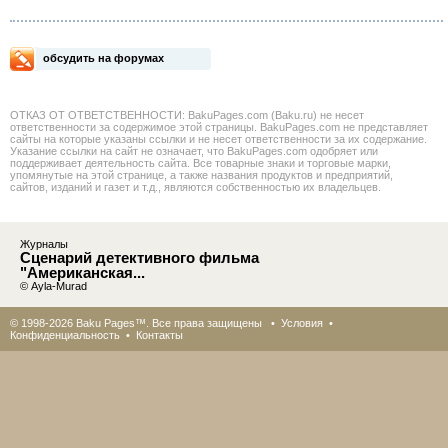
обсудить на форумах
ОТКАЗ ОТ ОТВЕТСТВЕННОСТИ: BakuPages.com (Baku.ru) не несет
ответственности за содержимое этой страницы. BakuPages.com не представляет
сайты на которые указаны ссылки и не несет ответственности за их содержание.
Указание ссылки на сайт не означает, что BakuPages.com одобряет или
поддерживает деятельность сайта. Все товарные знаки и торговые марки,
упомянутые на этой странице, а также названия продуктов и предприятий,
сайтов, изданий и газет и т.д., являются собственностью их владельцев.
Журналы
Сценарий детективного фильма
"Американская...
© Ayla-Murad
© 1998-2026 Baku Pages™. Все права защищены •
Условия
•
Конфиденциальность
•
Контакты