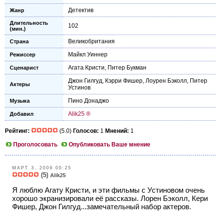
Детектив
Жанр
Длительность
102
(мин.)
Великобритания
Страна
Майкл Уиннер
Режиссер
Агата Кристи
,
Питер Букман
Сценарист
Джон Гилгуд
,
Кэрри Фишер
,
Лоурен Бэколл
,
Питер
Актеры
Устинов
Пино Донаджо
Музыка
Alik25 ®
Добавил
Рейтинг:
(5.0)
Голосов:
1
Мнений:
1
Проголосовать
Опубликовать Ваше мнение
МАРТ 3, 2009 00:25
(5)
Alik25
Я люблю Агату Кристи, и эти фильмы с Устиновом очень
хорошо экранизировали её рассказы. Лорен Бэколл, Кери
Фишер, Джон Гилгуд...замечательный набор актеров.