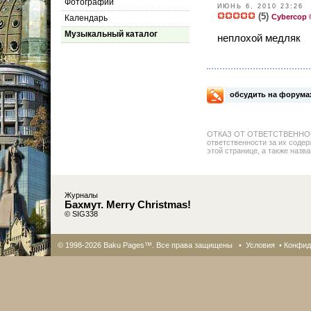
Фотографии
ИЮНЬ 6, 2010 23:26
(5)
Cybercop 
Календарь
Музыкальный каталог
неплохой медляк
обсудить на форума
ОТКАЗ ОТ ОТВЕТСТВЕННОСТИ: 
ответственности за их содер
этой странице, а также назва
Журналы
Бахмут. Merry Christmas!
© SIG338
© 1998-2026 Baku Pages™. Все права защищены •
Условия
•
Конфид