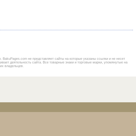
BakuPages.com не представляет сайты на которые указаны ссылки и не несет
живает деятельность сайта. Все товарные знаки и торговые марки, упомянутые на
 их владельцев.