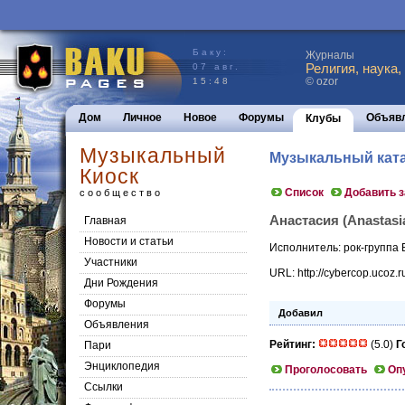
Баку:
Журналы
Религия, наука,
07 авг.
© ozor
15:48
Дом
Личное
Новое
Форумы
Объяв
Клубы
Музыкальный
Музыкальный кат
Киоск
Список
Добавить 
сообщество
Анастасия (Anastasia
Главная
Новости и статьи
Исполнитель: рок-групп
Участники
URL: http://cybercop.ucoz.
Дни Рождения
Форумы
Добавил
Объявления
Рейтинг:
(5.0)
Г
Пари
Энциклопедия
Проголосовать
Оп
Cсылки