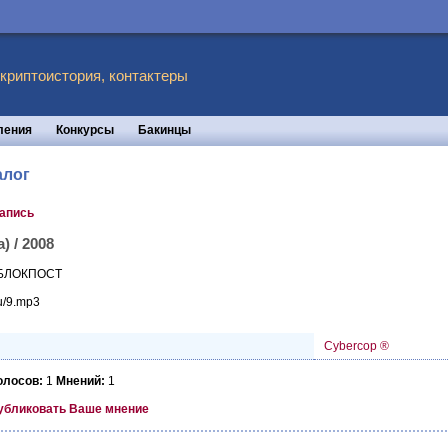
 криптоистория, контактеры
ления
Конкурсы
Бакинцы
алог
запись
) / 2008
а БЛОКПОСТ
ru/9.mp3
Cybercop ®
олосов:
1
Мнений:
1
убликовать Ваше мнение