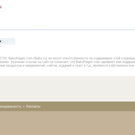
®
х
BakuPages.com (Baku.ru) не несет ответственности за содержимое этой страницы. 
жание. Указание ссылки на сайт не означает, что BakuPages.com одобряет или поддер
ния продуктов и предприятий, сайтов, изданий и газет и т.д., являются собственностью
енциальность
•
Контакты