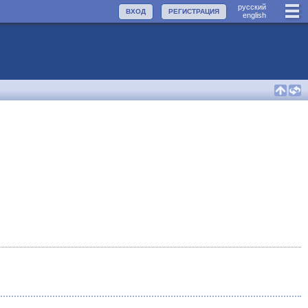
руccкий
ВХОД
РЕГИСТРАЦИЯ
english