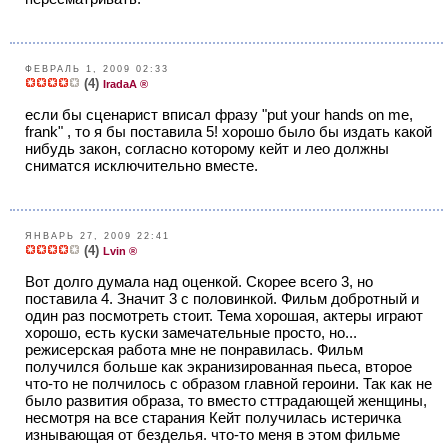
ФЕВРАЛЬ 1, 2009 02:33
(4)
IradaA ®
если бы сценарист вписал фразу "put your hands on me,
frank" , то я бы поставила 5! хорошо было бы издать какой
нибудь закон, согласно которому кейт и лео должны
сниматся исключительно вместе.
ЯНВАРЬ 27, 2009 22:41
(4)
Lvin ®
Вот долго думала над оценкой. Скорее всего 3, но
поставила 4. Значит 3 с половинкой. Фильм добротный и
один раз посмотреть стоит. Тема хорошая, актеры играют
хорошо, есть куски замечательные просто, но...
режисерская работа мне не понравилась. Фильм
получился больше как экранизированная пьеса, второе
что-то не полчилось с образом главной героини. Так как не
было развития образа, то вместо сттрадающей женщины,
несмотря на все старания Кейт получилась истеричка
изнывающая от безделья. что-то меня в этом фильме