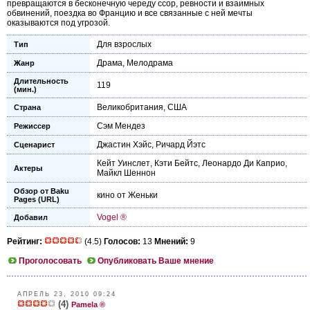
превращаются в бесконечную череду ссор, ревности и взаимных
обвинений, поездка во Францию и все связанные с ней мечты
оказываются под угрозой.
Для взрослых
Тип
Драма
,
Мелодрама
Жанр
Длительность
119
(мин.)
Великобритания
,
США
Страна
Сэм Мендез
Режиссер
Джастин Хэйс
,
Ричард Йэтс
Сценарист
Кейт Уинслет
,
Кэти Бейтс
,
Леонардо Ди Каприо
,
Актеры
Майкл Шеннон
Обзор от Baku
кино от Женьки
Pages (URL)
Vogel ®
Добавил
Рейтинг:
(4.5)
Голосов:
13
Мнений:
9
Проголосовать
Опубликовать Ваше мнение
АПРЕЛЬ 23, 2010 09:24
(4)
Pamela ®