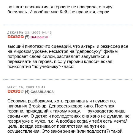
вот-вот: психопатия! я героине не поверила, с жиру
бесилась. И вообще мне Кейт не нравится, сорри
ДЕКАБРЬ 23, 2009 04:46
(5)
DrAibolit ®
высший пилотаж:что сценарий, что актеры и режиссер все
на мировом уровне, несмотря на "депрессуху" фильм
потрясает своей силой, заставляет задуматься и
переживать за героев. п.с.: у героини классическая
психопатия "по учебнику"-класс!
МАРТ 16, 2009 18:41
(4)
CASABLANCA
Ссорами, разборками, хоть сравнивать и неуместно,
напомнил Break-up. Депрессняковое кино. Поступок
героини, приведший к такому концу, — руководство лишь
своим «я». О детях и последствиях она явно не думала, не
говоря уже о муже. п.с. А вообще когда у тебя есть мечта/
цель, всегда возникают препятствия на пути ее
осуществления. Это закон жизни (или подлости?) такой.