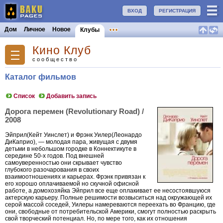
ВХОД
РЕГИСТРАЦИЯ
Дом
Личное
Новое
Клубы
Кино Клуб
сообщество
Каталог фильмов
Список
Добавить запись
Дорога перемен (Revolutionary Road) /
2008
Эйприл(Кейт Уинслет) и Фрэнк Уилер(Леонардо
ДиКаприо), — молодая пара, живущая с двумя
детьми в небольшом городке в Коннектикуте в
середине 50-х годов. Под внешней
самоуверенностью они скрывает чувство
глубокого разочарования в своих
взаимоотношениях и карьерах. Фрэнк привязан к
его хорошо оплачиваемой но скучной офисной
работе, а домохозяйка Эйприл все еще оплакивает ее несостоявшуюся
актерскую карьеру. Полные решимости возвыситься над окружающей их
серой массой соседей, Уилеры намереваются переехать во Францию, где
они, свободные от потребительской Америки, смогут полностью раскрыть
свой творческий потенциал. Но, по мере того, как их отношения