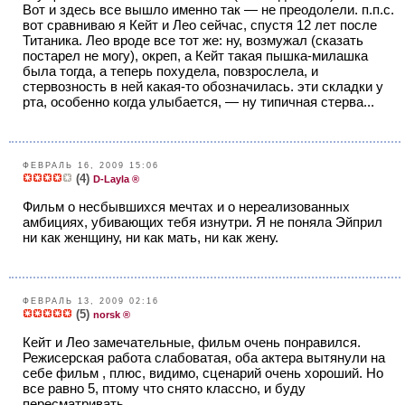
Вот и здесь все вышло именно так — не преодолели. п.п.с.
вот сравниваю я Кейт и Лео сейчас, спустя 12 лет после
Титаника. Лео вроде все тот же: ну, возмужал (сказать
постарел не могу), окреп, а Кейт такая пышка-милашка
была тогда, а теперь похудела, повзрослела, и
стервозность в ней какая-то обозначилась. эти складки у
рта, особенно когда улыбается, — ну типичная стерва...
ФЕВРАЛЬ 16, 2009 15:06
(4)
D-Layla ®
Фильм о несбывшихся мечтах и о нереализованных
амбициях, убивающих тебя изнутри. Я не поняла Эйприл
ни как женщину, ни как мать, ни как жену.
ФЕВРАЛЬ 13, 2009 02:16
(5)
norsk ®
Кейт и Лео замечательные, фильм очень понравился.
Режисерская работа слабоватая, оба актера вытянули на
себе фильм , плюс, видимо, сценарий очень хороший. Но
все равно 5, птому что снято классно, и буду
пересматривать.