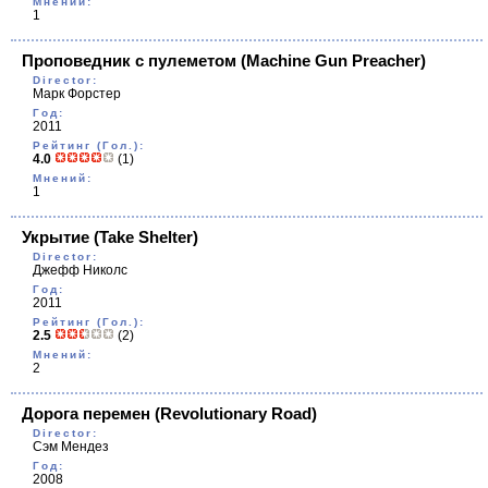
Мнений:
1
Проповедник с пулеметом
(Machine Gun Preacher)
Director:
Марк Форстер
Год:
2011
Рейтинг (Гол.):
4.0
(1)
Мнений:
1
Укрытие
(Take Shelter)
Director:
Джефф Николс
Год:
2011
Рейтинг (Гол.):
2.5
(2)
Мнений:
2
Дорога перемен
(Revolutionary Road)
Director:
Сэм Мендез
Год:
2008