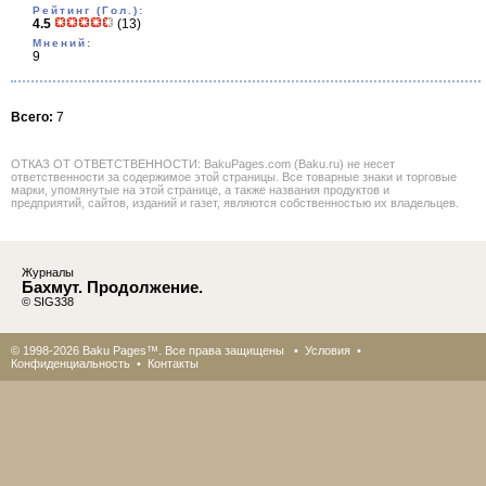
Рейтинг (Гол.):
4.5
(13)
Мнений:
9
Всего:
7
ОТКАЗ ОТ ОТВЕТСТВЕННОСТИ: BakuPages.com (Baku.ru) не несет
ответственности за содержимое этой страницы. Все товарные знаки и торговые
марки, упомянутые на этой странице, а также названия продуктов и
предприятий, сайтов, изданий и газет, являются собственностью их владельцев.
Журналы
Бахмут. Продолжение.
© SIG338
© 1998-2026 Baku Pages™. Все права защищены •
Условия
•
Конфиденциальность
•
Контакты