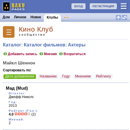
ВХОД
РЕГИСТРАЦИЯ
Дом
Личное
Новое
Клубы
Кино Клуб
сообщество
Каталог: Каталог фильмов: Актеры
Добавить запись
Мнения
Возратиться
Майкл Шеннон
Сортировать по:
Дате добавления
Названию
Году
Мнениям
Рейтингу
Мад
(Mud)
Director:
Джефф Николс
Год:
2013
Рейтинг (Гол.):
4.0
(2)
Мнений:
2