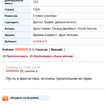
Длительность
122
(мин.)
США
Страна
Стивен Спилберг
Режиссер
Далтон Трамбо
,
Джерри Белсон
Сценарист
Джон Гудман
,
Ричард Дрейфусс
,
Холли Хантер
Актеры
Джимми Баффетт
,
Джон Уильямс
Музыка
s1mOne ®
Добавил
Рейтинг:
(5.0)
Голосов:
1
Мнений:
1
Проголосовать
Опубликовать Ваше мнение
НОЯБРЬ 11, 2008 22:59
(5)
s1mOne ®
Пусть и фантастика, но очень трогательная история.
обсудить на форумах