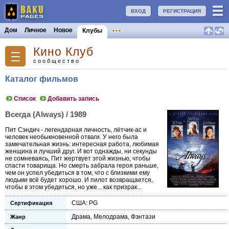
ВХОД
РЕГИСТРАЦИЯ
Дом
Личное
Новое
Клубы
Кино Клуб
сообщество
Каталог фильмов
Список
Добавить запись
Всегда (Always) / 1989
Пит Сэндич - легендарная личность, лётчик-ас и
человек необыкновенной отваги. У него была
замечательная жизнь: интересная работа, любимая
женщина и лучший друг. И вот однажды, ни секунды
не сомневаясь, Пит жертвует этой жизнью, чтобы
спасти товарища. Но смерть забрала героя раньше,
чем он успел убедиться в том, что с близкими ему
людьми всё будет хорошо. И пилот возвращается,
чтобы в этом убедиться, но уже... как призрак...
США: PG
Сертификация
Драма
,
Мелодрама
,
Фэнтази
Жанр