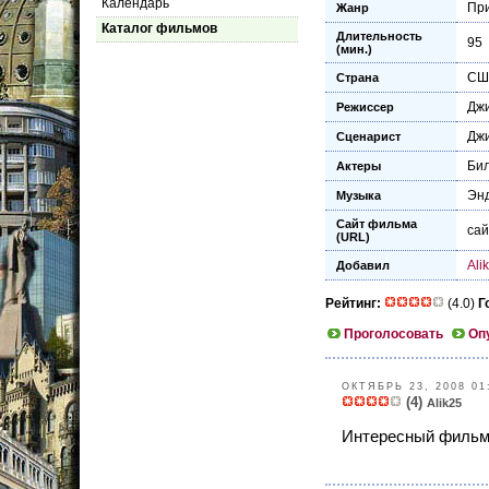
Календарь
Пр
Жанр
Каталог фильмов
Длительность
95
(мин.)
СШ
Страна
Дж
Режиссер
Дж
Сценарист
Би
Актеры
Энд
Музыка
Сайт фильма
са
(URL)
Ali
Добавил
Рейтинг:
(4.0)
Г
Проголосовать
Оп
ОКТЯБРЬ 23, 2008 01
(4)
Alik25
Интересный фильм д