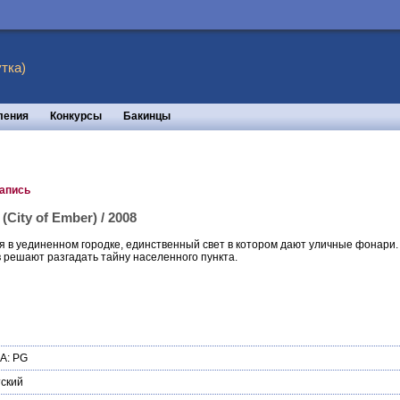
тка)
ления
Конкурсы
Бакинцы
запись
City of Ember) / 2008
 в уединенном городке, единственный свет в котором дают уличные фонари. П
в решают разгадать тайну населенного пункта.
А: PG
ский