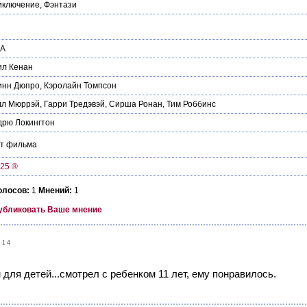
иключение
,
Фэнтази
А
ил Кенан
инн Дюпро
,
Кэролайн Томпсон
лл Мюррэй
,
Гарри Тредэвэй
,
Сирша Ронан
,
Тим Роббинс
рю Локингтон
йт фильма
k25 ®
олосов:
1
Мнений:
1
убликовать Ваше мнение
:14
ля детей...смотрел с ребенком 11 лет, ему понравилось.