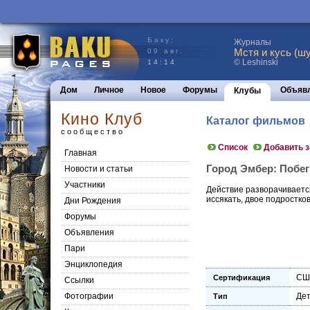
Баку:
Журналы
Мстя и кусь (шу
09 авг.
© Leshinski
14:14
Дом
Личное
Новое
Форумы
Объяв
Клубы
Кино Клуб
Каталог фильмов
сообщество
Список
Добавить 
Главная
Город Эмбер: Побег (
Новости и статьи
Участники
Действие разворачивается
иссякать, двое подростко
Дни Рождения
Форумы
Объявления
Пари
Энциклопедия
СШ
Сертификация
Cсылки
Фотографии
Дет
Тип