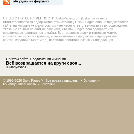
обсудить на форумах
ОТКАЗ ОТ ОТВЕТСТВЕННОСТИ: BakuPages.com (Baku.ru) не несет
ответственности за содержимое этой страницы. BakuPages.com не представляет
сайты на которые указаны ссылки и не несет ответственности за их содержание.
Указание ссылки на сайт не означает, что BakuPages.com одобряет или
поддерживает деятельность сайта. Все товарные знаки и торговые марки,
упомянутые на этой странице, а также названия продуктов и предприятий,
сайтов, изданий и газет и т.д., являются собственностью их владельцев.
Об этом сайте. Предложения и мнения.
Всё возвращается на круги своя...
© Manyasha1
© 1998-2026 Baku Pages™. Все права защищены •
Условия
•
Конфиденциальность
•
Контакты