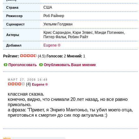
США
Страна
Роб Райнер
Режиссер
Уильям Голдман
Сценарист
Крис Сарандон
,
Кэри Элвес
,
Мэнди Пэтинкин
,
Актеры
Питер Фальк
,
Робин Райт
Eugene ®
Добавил
Рейтинг:
(4.5)
Голосов:
2
Мнений:
1
Проголосовать
Опубликовать Ваше мнение
МАРТ 27, 2008 16:48
(4)
Eugene ®
классная сказка.
конечно, видно, что снимали 20 лет назад, но все равно
прикольно.
а фраза: "Привет, я Энриго Мантоньо, ты убил моего отца,
приготовься к смерти» до сих пор актуальна :)