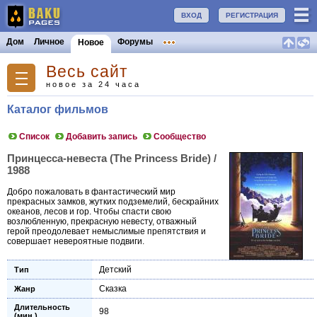
ВХОД
РЕГИСТРАЦИЯ
Дом
Личное
Форумы
Новое
Весь сайт
новое за 24 часа
Каталог фильмов
Список
Добавить запись
Сообщество
Принцесса-невеста (The Princess Bride) /
1988
Добро пожаловать в фантастический мир
прекрасных замков, жутких подземелий, бескрайних
океанов, лесов и гор. Чтобы спасти свою
возлюбленную, прекрасную невесту, отважный
герой преодолевает немыслимые препятствия и
совершает невероятные подвиги.
Детский
Тип
Сказка
Жанр
Длительность
98
(мин.)