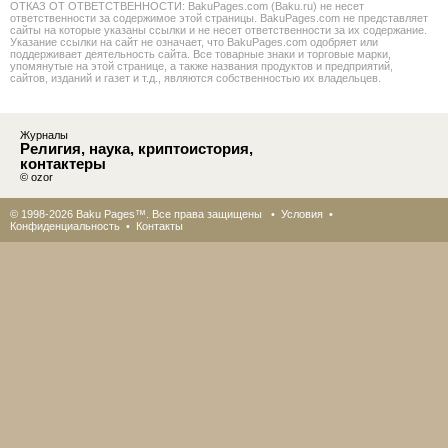
ОТКАЗ ОТ ОТВЕТСТВЕННОСТИ: BakuPages.com (Baku.ru) не несет
ответственности за содержимое этой страницы. BakuPages.com не представляет
сайты на которые указаны ссылки и не несет ответственности за их содержание.
Указание ссылки на сайт не означает, что BakuPages.com одобряет или
поддерживает деятельность сайта. Все товарные знаки и торговые марки,
упомянутые на этой странице, а также названия продуктов и предприятий,
сайтов, изданий и газет и т.д., являются собственностью их владельцев.
Журналы
Религия, наука, криптоистория,
контактеры
© ozor
© 1998-2026 Baku Pages™. Все права защищены •
Условия
•
Конфиденциальность
•
Контакты