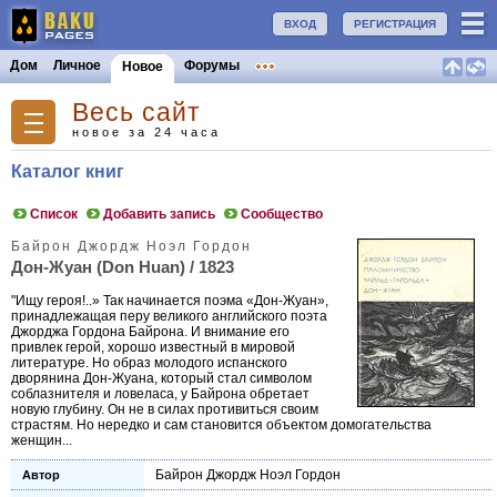
ВХОД
РЕГИСТРАЦИЯ
Дом
Личное
Форумы
Новое
Весь сайт
новое за 24 часа
Каталог книг
Список
Добавить запись
Сообщество
Байрон Джордж Ноэл Гордон
Дон-Жуан (Don Huan) / 1823
"Ищу героя!..» Так начинается поэма «Дон-Жуан»,
принадлежащая перу великого английского поэта
Джорджа Гордона Байрона. И внимание его
привлек герой, хорошо известный в мировой
литературе. Но образ молодого испанского
дворянина Дон-Жуана, который стал символом
соблазнителя и ловеласа, у Байрона обретает
новую глубину. Он не в силах противиться своим
страстям. Но нередко и сам становится объектом домогательства
женщин...
Байрон Джордж Ноэл Гордон
Автор