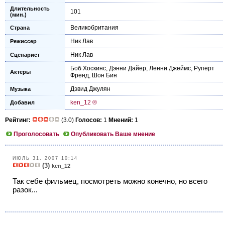
Длительность
101
(мин.)
Великобритания
Страна
Ник Лав
Режиссер
Ник Лав
Сценарист
Боб Хоскинс
,
Дэнни Дайер
,
Ленни Джеймс
,
Руперт
Актеры
Френд
,
Шон Бин
Дэвид Джулян
Музыка
ken_12 ®
Добавил
Рейтинг:
(3.0)
Голосов:
1
Мнений:
1
Проголосовать
Опубликовать Ваше мнение
ИЮЛЬ 31, 2007 10:14
(3)
ken_12
Так себе фильмец, посмотреть можно конечно, но всего
разок...