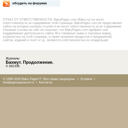
обсудить на форумах
ОТКАЗ ОТ ОТВЕТСТВЕННОСТИ: BakuPages.com (Baku.ru) не несет
ответственности за содержимое этой страницы. BakuPages.com не представляет
сайты на которые указаны ссылки и не несет ответственности за их содержание.
Указание ссылки на сайт не означает, что BakuPages.com одобряет или
поддерживает деятельность сайта. Все товарные знаки и торговые марки,
упомянутые на этой странице, а также названия продуктов и предприятий,
сайтов, изданий и газет и т.д., являются собственностью их владельцев.
Журналы
Бахмут. Продолжение.
© SIG338
© 1998-2026 Baku Pages™. Все права защищены •
Условия
•
Конфиденциальность
•
Контакты