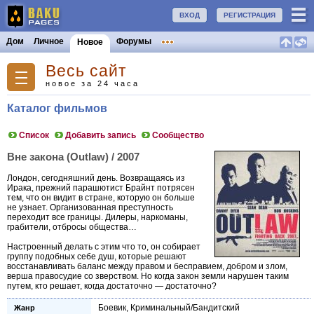
ВХОД
РЕГИСТРАЦИЯ
Дом
Личное
Форумы
Новое
Весь сайт
новое за 24 часа
Каталог фильмов
Список
Добавить запись
Сообщество
Вне закона (Outlaw) / 2007
Лондон, сегодняшний день. Возвращаясь из
Ирака, прежний парашютист Брайнт потрясен
тем, что он видит в стране, которую он больше
не узнает. Организованная преступность
переходит все границы. Дилеры, наркоманы,
грабители, отбросы общества…
Настроенный делать с этим что то, он собирает
группу подобных себе душ, которые решают
восстанавливать баланс между правом и бесправием, добром и злом,
верша правосудие со зверством. Но когда закон земли нарушен таким
путем, кто решает, когда достаточно — достаточно?
Боевик
,
Криминальный/Бандитский
Жанр