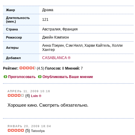
Драма
Жанр
Длительность
121
(мин.)
Австралия
,
Франция
Страна
Джейн Кэмпион
Режиссер
Анна Пэкуин
,
Сэм Нилл
,
Харви Кайтель
,
Холли
Актеры
Хантер
CASABLANCA ®
Добавил
Рейтинг:
(4.5)
Голосов:
8
Мнений:
7
Проголосовать
Опубликовать Ваше мнение
АПРЕЛЬ 11, 2009 10:16
(4)
Lvin ®
Хорошее кино. Смотреть обязательно.
ЯНВАРЬ 20, 2009 18:04
(5)
Tatoolya