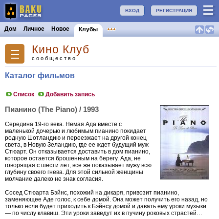
ВХОД
РЕГИСТРАЦИЯ
Дом
Личное
Новое
Клубы
Кино Клуб
сообщество
Каталог фильмов
Список
Добавить запись
Пианино (The Piano) / 1993
Середина 19-го века. Немая Ада вместе с
маленькой дочерью и любимым пианино покидает
родную Шотландию и переезжает на другой конец
света, в Новую Зеландию, где ее ждет будущий муж
Стюарт. Он отказывается доставить в дом пианино,
которое остается брошенным на берегу. Ада, не
говорящая с шести лет, все же показывает мужу всю
глубину своего гнева. Для этой сильной женщины
молчание далеко не знак согласия.
Сосед Стюарта Бэйнс, похожий на дикаря, привозит пианино,
заменяющее Аде голос, к себе домой. Она может получить его назад, но
только если будет приходить к Бэйнсу домой и давать ему уроки музыки
— по числу клавиш. Эти уроки заведут их в пучину роковых страстей…