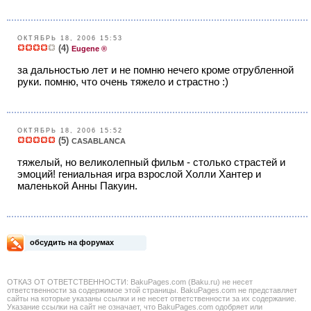
ОКТЯБРЬ 18, 2006 15:53
(4)
Eugene ®
за дальностью лет и не помню нечего кроме отрубленной
руки. помню, что очень тяжело и страстно :)
ОКТЯБРЬ 18, 2006 15:52
(5)
CASABLANCA
тяжелый, но великолепный фильм - столько страстей и
эмоций! гениальная игра взрослой Холли Хантер и
маленькой Анны Пакуин.
обсудить на форумах
ОТКАЗ ОТ ОТВЕТСТВЕННОСТИ: BakuPages.com (Baku.ru) не несет
ответственности за содержимое этой страницы. BakuPages.com не представляет
сайты на которые указаны ссылки и не несет ответственности за их содержание.
Указание ссылки на сайт не означает, что BakuPages.com одобряет или