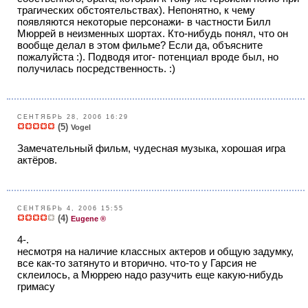
трагических обстоятельствах). Непонятно, к чему
появляются некоторые персонажи- в частности Билл
Мюррей в неизменныx шортах. Кто-нибудь понял, что он
вообще делал в этом фильме? Если да, объясните
пожалуйста :). Подводя итог- потенциал вроде был, но
получилась посредственность. :)
СЕНТЯБРЬ 28, 2006 16:29
(5)
Vogel
Замечательный фильм, чудесная музыка, хорошая игра
актёров.
СЕНТЯБРЬ 4, 2006 15:55
(4)
Eugene ®
4-.
несмотря на наличие классных актеров и общую задумку,
все как-то затянуто и вторично. что-то у Гарсия не
склеилось, а Мюррею надо разучить еще какую-нибудь
гримасу