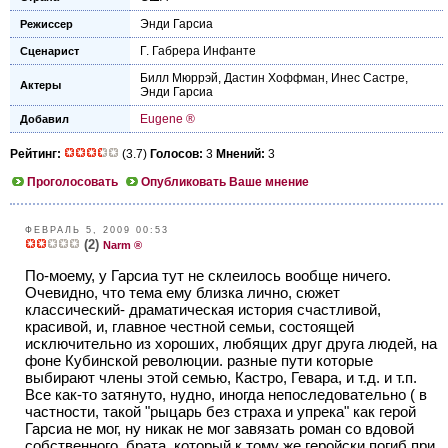
Энди Гарсиа
Режиссер
Г. Габрера Инфанте
Сценарист
Билл Мюррэй
,
Дастин Хоффман
,
Инес Састре
,
Актеры
Энди Гарсиа
Eugene ®
Добавил
Рейтинг:
(3.7)
Голосов:
3
Мнений:
3
Проголосовать
Опубликовать Ваше мнение
ФЕВРАЛЬ 5, 2009 00:53
(2)
Narm ®
По-моему, у Гарсиа тут не склеилось вообще ничего.
Очевидно, что тема ему близка лично, сюжет
классический- драматическая история счастливой,
красивой, и, главное честной семьи, состоящей
исключительно из хороших, любящих друг друга людей, на
фоне Кубинской революции. разные пути которые
выбирают члены этой семью, Кастро, Гевара, и т.д. и т.п.
Все как-то затянуто, нудно, иногда непоследовательно ( в
частности, такой "рыцарь без страха и упрека" как герой
Гарсиа не мог, ну никак не мог завязать роман со вдовой
собственного, брата, который к тому же геройски погиб при