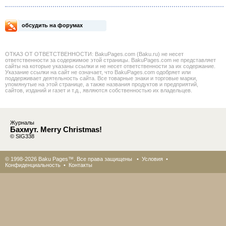
обсудить на форумах
ОТКАЗ ОТ ОТВЕТСТВЕННОСТИ: BakuPages.com (Baku.ru) не несет
ответственности за содержимое этой страницы. BakuPages.com не представляет
сайты на которые указаны ссылки и не несет ответственности за их содержание.
Указание ссылки на сайт не означает, что BakuPages.com одобряет или
поддерживает деятельность сайта. Все товарные знаки и торговые марки,
упомянутые на этой странице, а также названия продуктов и предприятий,
сайтов, изданий и газет и т.д., являются собственностью их владельцев.
Журналы
Бахмут. Merry Christmas!
© SIG338
© 1998-2026 Baku Pages™. Все права защищены •
Условия
•
Конфиденциальность
•
Контакты