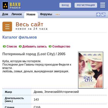
ВХОД
РЕГИСТРАЦИЯ
Дом
Личное
Форумы
Новое
Весь сайт
новое за 24 часа
Каталог фильмов
Список
Добавить запись
Сообщество
Потерянный город (Lost City) / 2005
Куба, которую мы потеряли.
Последнии дни Гаваны перед приходом Фиделя к
власти.
любовь, семья, деньги, вынужденная эмиграция.
Драма
,
Эпический/Исторический
Жанр
Длительность
143
(мин.)
США
Страна