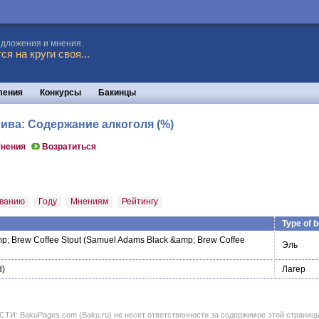
едложения и мнения.
я на круги своя...
ления
Конкурсы
Бакинцы
Пива: Содержание алкоголя (%)
нения
Возратиться
ванию
Году
Мнениям
Рейтингу
Type of 
; Brew Coffee Stout
(Samuel Adams Black &amp; Brew Coffee
Эль
d)
Лагер
BakuPages.com (Baku.ru) не несет ответственности за содержимое этой страницы. В