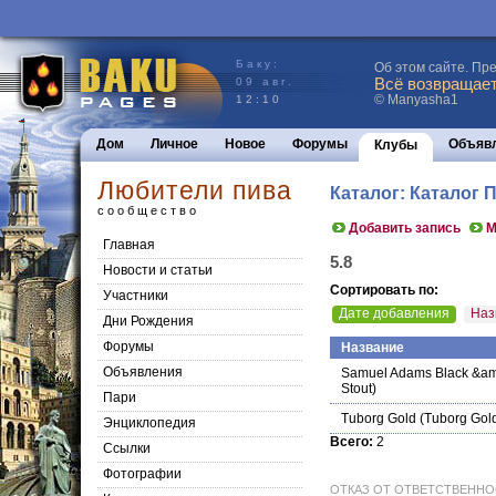
Баку:
Об этом сайте. Пр
Всё возвращаетс
09 авг.
© Manyasha1
12:10
Дом
Личное
Новое
Форумы
Объяв
Клубы
Любители пива
Каталог: Каталог 
сообщество
Добавить запись
М
Главная
5.8
Новости и статьи
Сортировать по:
Участники
Дате добавления
Наз
Дни Рождения
Форумы
Название
Объявления
Samuel Adams Black &amp
Stout)
Пари
Tuborg Gold
(Tuborg Gol
Энциклопедия
Всего:
2
Cсылки
Фотографии
ОТКАЗ ОТ ОТВЕТСТВЕННОСТИ: 