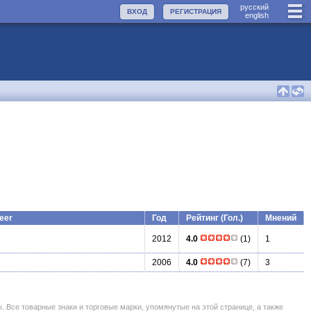
руccкий
ВХОД
РЕГИСТРАЦИЯ
english
beer
Год
Рейтинг (Гол.)
Мнений
2012
4.0
(1)
1
2006
4.0
(7)
3
се товарные знаки и торговые марки, упомянутые на этой странице, а также