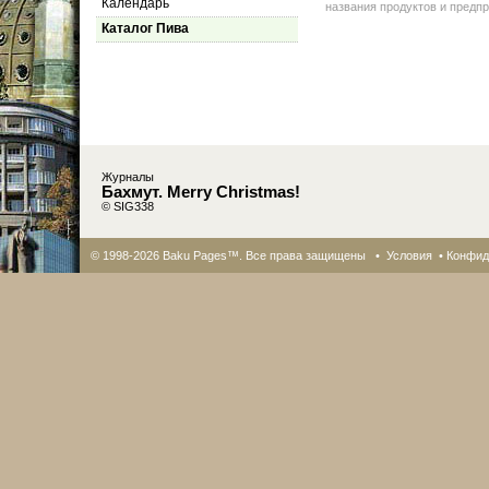
Календарь
названия продуктов и предпр
Каталог Пива
Журналы
Бахмут. Merry Christmas!
© SIG338
© 1998-2026 Baku Pages™. Все права защищены •
Условия
•
Конфид