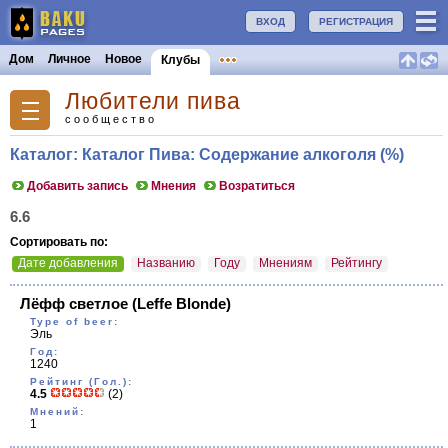
ВХОД
РЕГИСТРАЦИЯ
Дом
Личное
Новое
Клубы
Любители пива
сообщество
Каталог: Каталог Пива: Содержание алкоголя (%)
Добавить запись
Мнения
Возратиться
6.6
Сортировать по:
Дате добавления
Названию
Году
Мнениям
Рейтингу
Лёфф светлое
(Leffe Blonde)
Type of beer:
Эль
Год:
1240
Рейтинг (Гол.):
4.5
(2)
Мнений:
1