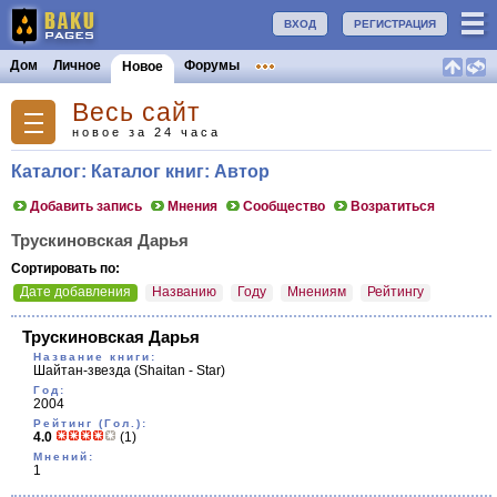
ВХОД
РЕГИСТРАЦИЯ
Дом
Личное
Форумы
Новое
Весь сайт
новое за 24 часа
Каталог: Каталог книг: Автор
Добавить запись
Мнения
Сообщество
Возратиться
Трускиновская Дарья
Сортировать по:
Дате добавления
Названию
Году
Мнениям
Рейтингу
Трускиновская Дарья
Название книги:
Шайтан-звезда
(Shaitan - Star)
Год:
2004
Рейтинг (Гол.):
4.0
(1)
Мнений:
1