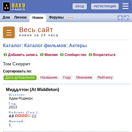
ВХОД
РЕГИСТРАЦИЯ
Дом
Личное
Форумы
Новое
Весь сайт
новое за 24 часа
Каталог: Каталог фильмов: Актеры
Добавить запись
Мнения
Сообщество
Возратиться
Том Скеррит
Сортировать по:
Дате добавления
Названию
Году
Мнениям
Рейтингу
Миддлтон
(At Middleton)
Director:
Адам Роджерс
Год:
2013
Рейтинг (Гол.):
4.0
(1)
Мнений:
1