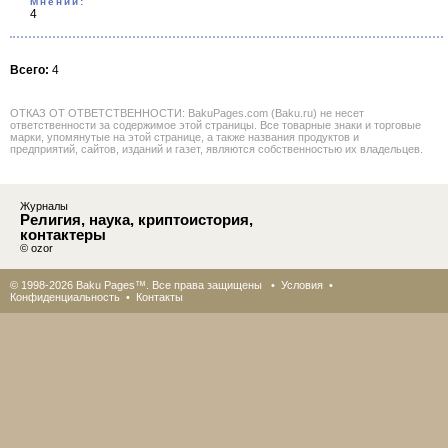
Мнений:
4
Всего:
4
ОТКАЗ ОТ ОТВЕТСТВЕННОСТИ: BakuPages.com (Baku.ru) не несет
ответственности за содержимое этой страницы. Все товарные знаки и торговые
марки, упомянутые на этой странице, а также названия продуктов и
предприятий, сайтов, изданий и газет, являются собственностью их владельцев.
Журналы
Религия, наука, криптоистория,
контактеры
© ozor
© 1998-2026 Baku Pages™. Все права защищены •
Условия
•
Конфиденциальность
•
Контакты